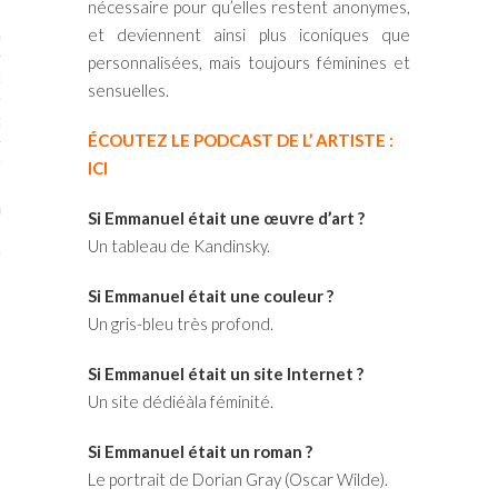
nécessaire pour qu’elles restent anonymes,
et deviennent ainsi plus iconiques que
STES # 2015
personnalisées, mais toujours féminines et
ENAIRES 2015
sensuelles.
OGUE PARISARTISTES # 2015
ÉCOUTEZ LE PODCAST DE L’ ARTISTE :
ISTES# 2014
ICI
ON-DON
Si Emmanuel était une œuvre d’art ?
Un tableau de Kandinsky.
TS
Si Emmanuel était une couleur ?
Un gris-bleu très profond.
Si Emmanuel était un site Internet ?
Un site dédiéàla féminité.
Si Emmanuel était un roman ?
Le portrait de Dorian Gray (Oscar Wilde).