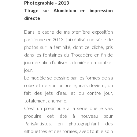
RTENAIRES 2017
Photographie – 2013
Tirage sur Aluminium en impression
7
directe
IRES 2017
Dans le cadre de ma première exposition
 MURS 2017-2018
parisienne en 2013, j’ai réalisé une série de
photos sur la féminité, dont ce cliché, pris
ONS 2018
dans les fontaines du Trocadéro en fin de
journée afin d’utiliser la lumière en contre-
jour.
STES 2016
Le modèle se dessine par les formes de sa
robe et de son ombrelle, mais devient, du
ENAIRES 2016
fait des jets d’eau et du contre jour,
RTENAIRES 2016
totalement anonyme.
C’est un préambule à la série que je vais
OGUE PARISARTISTES # 2016
produire cet été à nouveau pour
 MURS 2016
ParisArtistes, en photographiant des
silhouettes et des formes, avec tout le soin
5