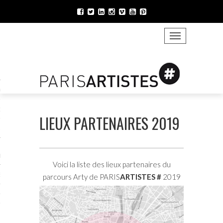
TOGGLE NAVIGATION
ONS VIRTU’ELLES 2021
021
LOGUE 2021
LIEUX PARTENAIRES 2019
 MURS 2021
VIRTUELLES ATELIERS
ES
Voici la liste des lieux partenaires du
ENAIRES 2021
parcours Arty de PARIS
ARTISTES
#
2019
MATIONS 2021