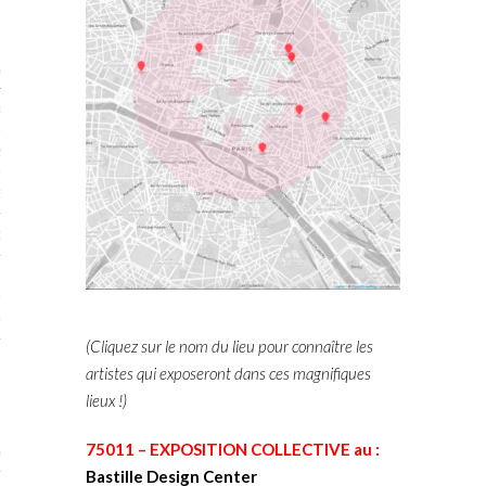
STES 2019
RTENAIRES 2019
2019
ENAIRES 2019
LOGUE PA2019
 MURS 2019
MATIONS 2019
(Cliquez sur le nom du lieu pour connaître les
 & Modalités
artistes qui exposeront dans ces magnifiques
lieux !)
75011 – EXPOSITION COLLECTIVE au :
STES 2017
Bastille Design Center