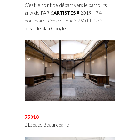
RTENAIRES 2017
C’est le point de départ vers le parcours
arty de PARIS
ARTISTES #
2019 –
74,
7
boulevard Richard Lenoir 75011 Paris
IRES 2017
ici sur le plan Google
 MURS 2017-2018
ONS 2018
STES 2016
ENAIRES 2016
RTENAIRES 2016
OGUE PARISARTISTES # 2016
75010
 MURS 2016
L’ Espace Beaurepaire
5