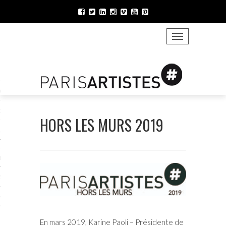
TOGGLE NAVIGATION
ONS VIRTU’ELLES 2021
021
LOGUE 2021
HORS LES MURS 2019
 MURS 2021
VIRTUELLES ATELIERS
ES
ENAIRES 2021
MATIONS 2021
En mars 2019, Karine Paoli – Présidente de