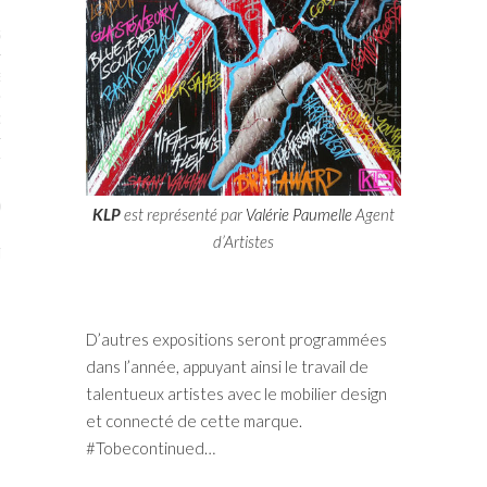
STES # 2015
ENAIRES 2015
OGUE PARISARTISTES # 2015
ISTES# 2014
ON-DON
KLP
est représenté par
Valérie Paumelle
Agent
d’Artistes
TS
D’autres expositions seront programmées
dans l’année, appuyant ainsi le travail de
talentueux artistes avec le mobilier design
et connecté de cette marque.
#Tobecontinued…