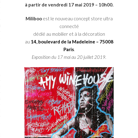
RTENAIRES 2017
à partir de vendredi 17 mai 2019 – 10h00.
7
Miliboo
est le nouveau concept store ultra
IRES 2017
connecté
dédié au mobilier et à la décoration
 MURS 2017-2018
au
14, boulevard de la Madeleine – 75008
Paris
.
ONS 2018
Exposition du 17 mai au 20 juillet 2019.
STES 2016
ENAIRES 2016
RTENAIRES 2016
OGUE PARISARTISTES # 2016
 MURS 2016
5