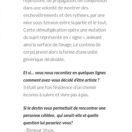
répétitions, de propagation, de composition
dans une volonté de montrer des
STES # 2015
enchevêtrements et des rythmes, par une
ENAIRES 2015
mise sous-tension entre la partie et le tout.
Cette démultiplication opère une mutation
OGUE PARISARTISTES # 2015
du sujet représenté en « signe », animant
ISTES# 2014
ainsi la surface de l’image. Le contenu (le
corps) prend alors la forme d’une unité
ON-DON
générique déclinable.
TS
Et si… vous nous racontiez en quelques lignes
comment avez-vous décidé d’être artiste ?
Il était une fois l’évidence d’un chemin
inconnu à suivre et vivre pas à pas.
Si le destin vous permettait de rencontrer une
personne célèbre, qui serait-elle et quelle
question lui poseriez-vous?
– Bonjour Jésus,