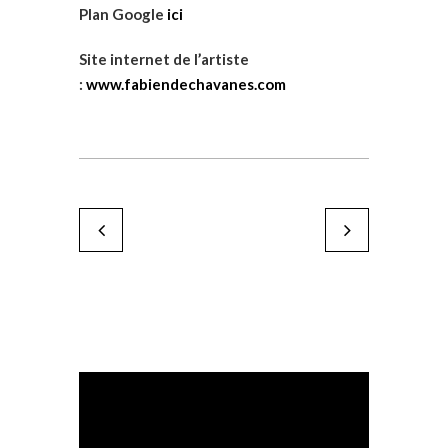
Plan Google
ici
Site internet de l’artiste
:
www.fabiendechavanes.com
Evy Cohen
Christian Foutrel
by Karine Paoli
by Karine Paoli