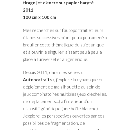
RTENAIRES 2017
tirage jet d’encre sur papier baryté
2011
7
100 cm x 100 cm
IRES 2017
Mes recherches sur l’autoportrait et leurs
 MURS 2017-2018
étapes successives m’ont peu à peu amené à
brouiller cette thématique du sujet unique
ONS 2018
et à ouvrir le singulier laissant peu à peu la
place à l’universel et au générique.
STES 2016
Depuis 2011, dans mes séries «
Autoportraits
», j’explore la dynamique du
ENAIRES 2016
déploiement de ma silhouette au sein de
RTENAIRES 2016
jeux combinatoires multiples (jeux d’échelles,
de déplacements…) à l’intérieur d’un
OGUE PARISARTISTES # 2016
dispositif générique (une boîte blanche).
 MURS 2016
J’explore les perspectives ouvertes par ces
possibilités de fragmentation, de
5