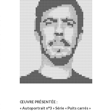
STES 2019
RTENAIRES 2019
2019
ENAIRES 2019
LOGUE PA2019
 MURS 2019
MATIONS 2019
 & Modalités
ŒUVRE PRÉSENTÉE :
STES 2017
« Autoportrait n°3 » Série « Puits carrés »