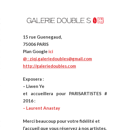
STES 2019
RTENAIRES 2019
15 rue Guenegaud,
2019
75006 PARIS
Plan
Google
ici
ENAIRES 2019
@ : ziqi.galeriedoubles@gmail.com
LOGUE PA2019
http://galeriedoubles.com
 MURS 2019
Exposera :
MATIONS 2019
– Liwen Ye
et accueillera pour PARISARTISTES #
 & Modalités
2016 :
– Laurent Anastay
STES 2017
Merci beaucoup pour votre fidélité et
l’accueil que vo
us réservez à nos artistes.