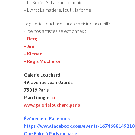
RTENAIRES 2017
– La Société : La francophonie.
– L’ Art : La matière, l’outil, la forme
7
La galerie Louchard aura le plaisir d’accueillir
IRES 2017
4 de nos artistes sélectionnés :
 MURS 2017-2018
– Berg
– Jini
ONS 2018
– Kimsen
– Régis Mucheron
STES 2016
Galerie Louchard
49, avenue Jean-Jaurès
ENAIRES 2016
75019 Paris
RTENAIRES 2016
Plan Google
ici
www.galerielouchard.paris
OGUE PARISARTISTES # 2016
Événement Facebook
:
 MURS 2016
https://www.facebook.com/events/1674688149210
5
Que Faire à Paris en parle