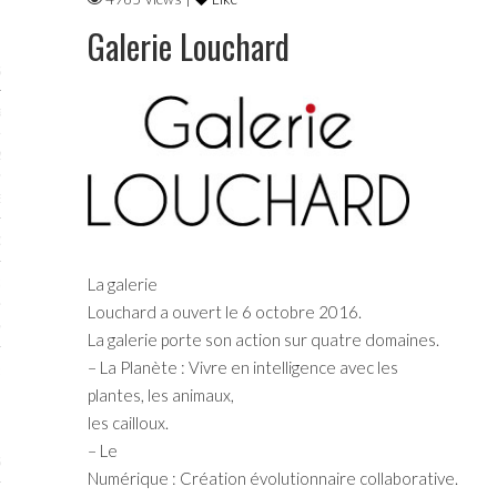
Galerie Louchard
STES 2019
RTENAIRES 2019
2019
ENAIRES 2019
LOGUE PA2019
La galerie
 MURS 2019
Louchard a ouvert le 6 octobre 2016.
MATIONS 2019
La galerie porte son action sur quatre domaines.
– La Planète : Vivre en intelligence avec les
 & Modalités
plantes, les animaux,
les cailloux.
– Le
STES 2017
Numérique : Création évolutionnaire collaborative.