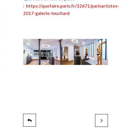
:
https://quefaire.paris.fr/32671/parisartistes-
STES # 2015
2017-galerie-louchard
ENAIRES 2015
OGUE PARISARTISTES # 2015
ISTES# 2014
ON-DON
TS
Galerie Gilgamesh