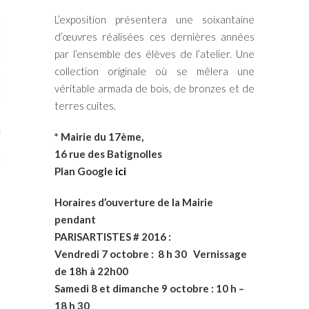
L’exposition présentera une soixantaine
STES # 2015
d’œuvres réalisées ces dernières années
ENAIRES 2015
par l’ensemble des élèves de l’atelier. Une
collection originale où se mêlera une
OGUE PARISARTISTES # 2015
véritable armada de bois, de bronzes et de
ISTES# 2014
terres cuites.
ON-DON
* Mairie du 17ème,
16 rue des Batignolles
TS
Plan Google
ici
Horaires d’ouverture de la Mairie
pendant
PARISARTISTES # 2016 :
V
endredi 7 octobre : 8 h 30 Vernissage
de 18h à 22h00
Samedi 8 et dimanche 9 octobre : 10 h –
18 h 30