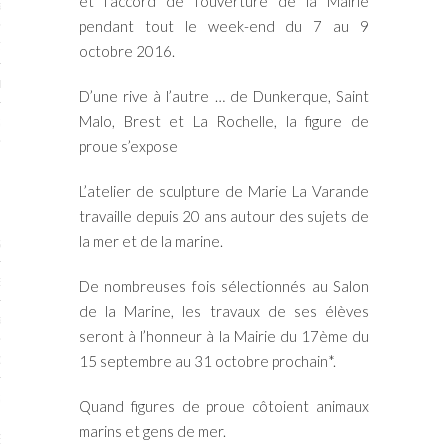
et l’accord de l’ouverture de la Mairie
RTENAIRES 2017
pendant tout le week-end du 7 au 9
7
octobre 2016.
IRES 2017
D’une rive à l’autre … de Dunkerque, Saint
Malo, Brest et La Rochelle, la figure de
 MURS 2017-2018
proue s’expose
ONS 2018
L’atelier de sculpture de Marie La Varande
travaille depuis 20 ans autour des sujets de
la mer et de la marine.
STES 2016
ENAIRES 2016
De nombreuses fois sélectionnés au Salon
de la Marine, les travaux de ses élèves
RTENAIRES 2016
seront à l’honneur à la Mairie du 17ème du
OGUE PARISARTISTES # 2016
15 septembre au 31 octobre prochain*.
 MURS 2016
Quand figures de proue côtoient animaux
marins et gens de mer.
5