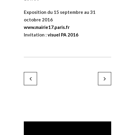
Exposition du 15 septembre au 31
octobre 2016
www.mairie17.paris.fr
Invitation :
visuel PA 2016
Studio Dominique Azambre
Centre de la Tour 
by Karine Paoli
by Karine Paoli