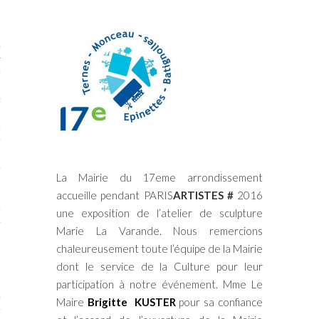
STES 2019
RTENAIRES 2019
2019
ENAIRES 2019
LOGUE PA2019
La Mairie du 17eme arrondissement
 MURS 2019
accueille pendant PARIS
ARTISTES #
2016
MATIONS 2019
une exposition de l’atelier de sculpture
Marie La Varande. Nous remercions
 & Modalités
chaleureusement toute l’équipe de la Mairie
dont le service de la Culture pour leur
participation à notre événement. Mme Le
STES 2017
Maire
Brigitte KUSTER
pour sa confiance