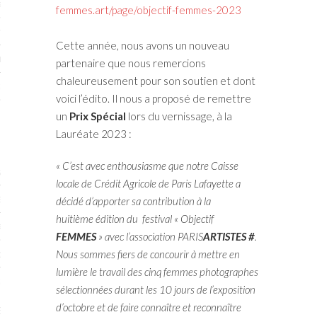
RTENAIRES 2017
femmes.art/page/objectif-femmes-2023
7
Cette année, nous avons un nouveau
IRES 2017
partenaire que nous remercions
chaleureusement pour son soutien et dont
 MURS 2017-2018
voici l’édito. Il nous a proposé de remettre
ONS 2018
un
Prix Spécial
lors du vernissage, à la
Lauréate 2023 :
« C’est avec enthousiasme que notre Caisse
STES 2016
locale de Crédit Agricole de Paris Lafayette a
ENAIRES 2016
décidé d’apporter sa contribution à la
huitième édition du festival « Objectif
RTENAIRES 2016
FEMMES
» avec l’association PARIS
ARTISTES #
.
Nous sommes fiers de concourir à mettre en
OGUE PARISARTISTES # 2016
lumière le travail des cinq femmes photographes
 MURS 2016
sélectionnées durant les 10 jours de l’exposition
d’octobre et de faire connaître et reconnaître
5