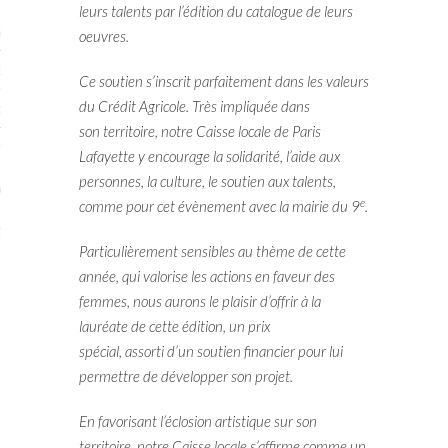
leurs talents par l’édition du catalogue de leurs
STES # 2015
oeuvres.
ENAIRES 2015
Ce soutien s’inscrit parfaitement dans les valeurs
du Crédit Agricole. Très impliquée dans
OGUE PARISARTISTES # 2015
son territoire, notre Caisse locale de Paris
ISTES# 2014
Lafayette y encourage la solidarité, l’aide aux
personnes, la culture, le soutien aux talents,
ON-DON
e
comme pour cet évènement avec la mairie du 9
.
TS
Particulièrement sensibles au thème de cette
année, qui valorise les actions en faveur des
femmes, nous aurons le plaisir d’offrir à la
lauréate de cette édition, un prix
spécial, assorti d’un soutien financier pour lui
permettre de développer son projet.
En favorisant l’éclosion artistique sur son
territoire, notre Caisse locale s’affirme comme un