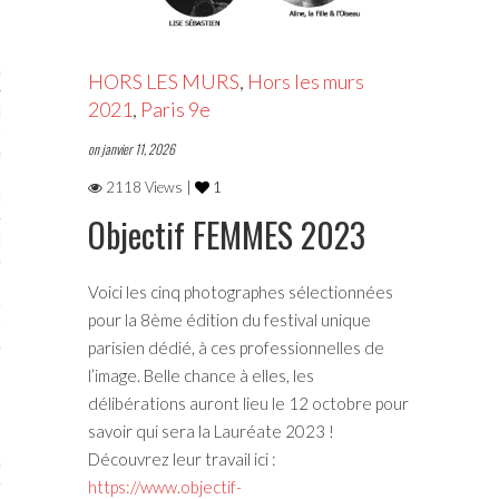
STES 2019
HORS LES MURS
,
Hors les murs
2021
,
Paris 9e
RTENAIRES 2019
on janvier 11, 2026
2019
2118 Views |
1
ENAIRES 2019
Objectif FEMMES 2023
LOGUE PA2019
 MURS 2019
Voici les cinq photographes sélectionnées
pour la 8ème édition du festival unique
MATIONS 2019
parisien dédié, à ces professionnelles de
 & Modalités
l’image. Belle chance à elles, les
délibérations auront lieu le 12 octobre pour
savoir qui sera la Lauréate 2023 !
Découvrez leur travail ici :
STES 2017
https://www.objectif-