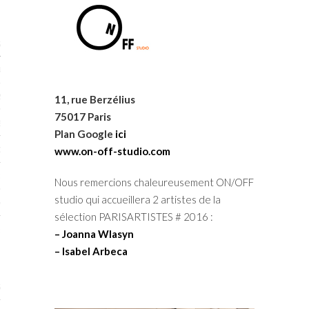
STES 2019
RTENAIRES 2019
2019
11, rue Berzélius
75017 Paris
ENAIRES 2019
Plan Google
ici
LOGUE PA2019
www.on-off-studio.com
 MURS 2019
Nous remercions chaleureusement ON/OFF
studio qui accueillera 2 artistes de la
MATIONS 2019
sélection PARISARTISTES # 2016 :
 & Modalités
– Joanna Wlasyn
– Isabel Arbeca
STES 2017