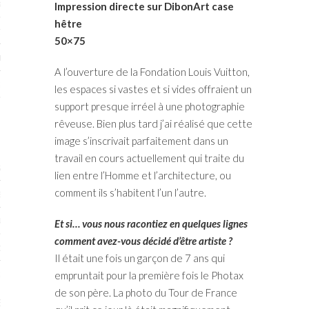
RTENAIRES 2017
Impression directe sur DibonArt case
hêtre
7
50×75
IRES 2017
A l’ouverture de la Fondation Louis Vuitton,
 MURS 2017-2018
les espaces si vastes et si vides offraient un
support presque irréel à une photographie
ONS 2018
rêveuse. Bien plus tard j’ai réalisé que cette
image s’inscrivait parfaitement dans un
travail en cours actuellement qui traite du
STES 2016
lien entre l’Homme et l’architecture, ou
comment ils s’habitent l’un l’autre.
ENAIRES 2016
RTENAIRES 2016
Et si… vous nous racontiez en quelques lignes
comment avez-vous décidé d’être artiste ?
OGUE PARISARTISTES # 2016
Il était une fois un garçon de 7 ans qui
 MURS 2016
empruntait pour la première fois le Photax
de son père. La photo du Tour de France
5