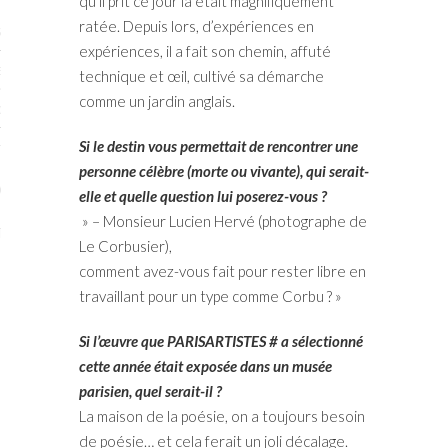
qu’il prit ce jour là était magnifiquement
ratée. Depuis lors, d’expériences en
STES # 2015
expériences, il a fait son chemin, affuté
ENAIRES 2015
technique et œil, cultivé sa démarche
comme un jardin anglais.
OGUE PARISARTISTES # 2015
Si le destin vous permettait de rencontrer une
ISTES# 2014
personne célèbre (morte ou vivante), qui serait-
ON-DON
elle et quelle question lui poserez-vous ?
» – Monsieur Lucien Hervé (photographe de
TS
Le Corbusier),
comment avez-vous fait pour rester libre en
travaillant pour un type comme Corbu ? »
Si l’œuvre que PARISARTISTES # a sélectionné
cette année était exposée dans un musée
parisien, quel serait-il ?
La maison de la poésie, on a toujours besoin
de poésie… et cela ferait un joli décalage.