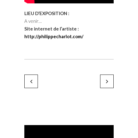
LIEU D’EXPOSITION :
A venir…
Site internet de l’artiste :
http://philippecharlot.com/
Boris Wilensky
Didier Fournet
by Karine Paoli
by Karine Paoli