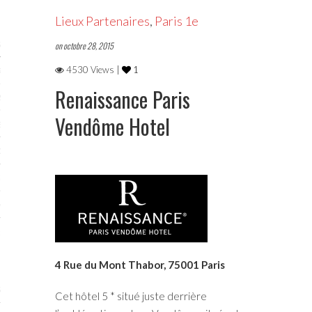
Lieux Partenaires
,
Paris 1e
STES 2019
on octobre 28, 2015
4530 Views |
1
RTENAIRES 2019
Renaissance Paris
2019
Vendôme Hotel
ENAIRES 2019
LOGUE PA2019
 MURS 2019
MATIONS 2019
 & Modalités
4 Rue du Mont Thabor, 75001 Paris
STES 2017
Cet hôtel 5 * situé juste derrière