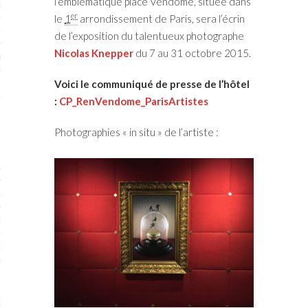
l’emblématique place Vendôme, située dans
RTENAIRES 2017
er
le
1
arrondissement de Paris, sera l’écrin
7
de l’exposition du talentueux photographe
Nicolas Knepper
du 7 au 31 octobre 2015.
IRES 2017
Voici le communiqué de presse de l’hôtel
 MURS 2017-2018
:
CP_RenVendome_ParisArtistes
ONS 2018
Photographies « in situ » de l’artiste :
STES 2016
ENAIRES 2016
RTENAIRES 2016
OGUE PARISARTISTES # 2016
 MURS 2016
5