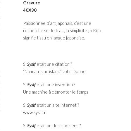
RTENAIRES 2017
Gravure
40X30
7
Passionnée d’art japonais, c’est une
IRES 2017
recherche sur le trait, la simplicité ; « Kiji »
 MURS 2017-2018
signifie tissu en langue japonaise.
ONS 2018
Si
Sysif
était une citation ?
STES 2016
“No man is an island” John Donne.
ENAIRES 2016
Si
Sysif
était une invention ?
Une machine à démonter le temps
RTENAIRES 2016
Si
Sysif
était un site internet ?
OGUE PARISARTISTES # 2016
www.sysif.fr
 MURS 2016
Si
Sysif
était un des cinq sens ?
5