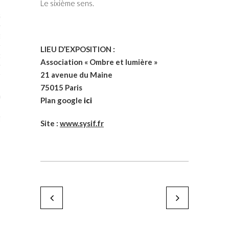
Le sixième sens.
STES # 2015
ENAIRES 2015
LIEU D’EXPOSITION :
OGUE PARISARTISTES # 2015
Association « Ombre et lumière »
21 avenue du Maine
ISTES# 2014
75015 Paris
ON-DON
Plan google
ici
TS
Site :
www.sysif.fr
Françoise Boullier
Catherine Bouillot
by Karine Paoli
by Karine Paoli