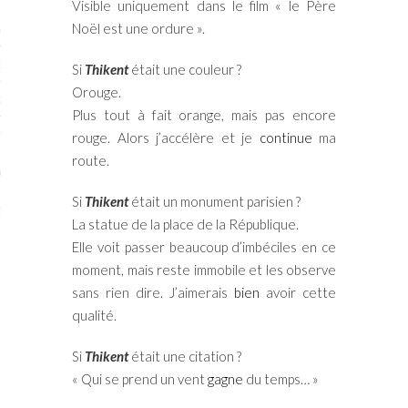
Visible uniquement dans le film « le Père
Noël est une ordure ».
STES # 2015
ENAIRES 2015
Si
Thikent
était une couleur ?
Orouge.
OGUE PARISARTISTES # 2015
Plus tout à fait orange, mais pas encore
ISTES# 2014
rouge. Alors j’accélère et je
continue
ma
route.
ON-DON
Si
Thikent
était un monument parisien ?
TS
La statue de la place de la République.
Elle voit passer beaucoup d’imbéciles en ce
moment, mais reste immobile et les observe
sans rien dire. J’aimerais
bien
avoir cette
qualité.
Si
Thikent
était une citation ?
« Qui se prend un vent
gagne
du temps… »