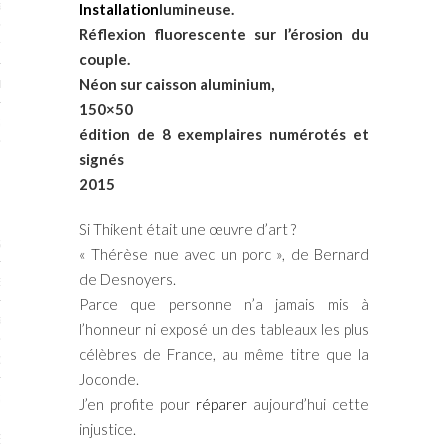
RTENAIRES 2017
Installation
lumineuse.
Réflexion fluorescente sur l’érosion du
7
couple.
Néon sur caisson aluminium,
IRES 2017
150×50
 MURS 2017-2018
édition de 8 exemplaires numérotés et
signés
ONS 2018
2015
Si Thikent était une œuvre d’art ?
STES 2016
« Thérèse nue avec un porc », de Bernard
de Desnoyers.
ENAIRES 2016
Parce que personne n’a jamais mis à
RTENAIRES 2016
l’honneur ni exposé un des tableaux les plus
célèbres de France, au même titre que la
OGUE PARISARTISTES # 2016
Joconde.
 MURS 2016
J’en profite pour
réparer
aujourd’hui cette
injustice.
5