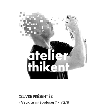
STES 2019
RTENAIRES 2019
2019
ENAIRES 2019
LOGUE PA2019
 MURS 2019
MATIONS 2019
 & Modalités
ŒUVRE PRÉSENTÉE :
STES 2017
« Veux tu m'(épo)user ? » n°2/8