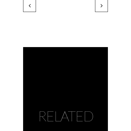
Zabou
Hervé Perdriel
by Karine Paoli
by Karine Paoli
RELATED