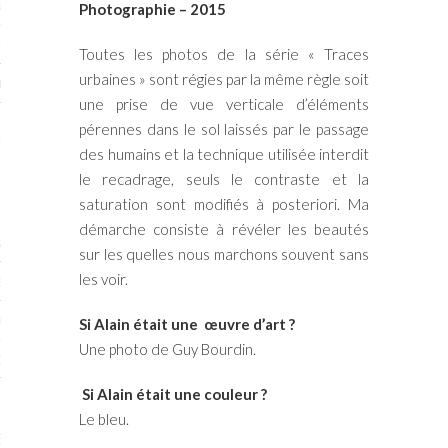
RTENAIRES 2017
Photographie – 2015
7
Toutes les photos de la série « Traces
urbaines » sont régies par la même règle soit
IRES 2017
une prise de vue verticale d’éléments
 MURS 2017-2018
pérennes dans le sol laissés par le passage
des humains et la technique utilisée interdit
ONS 2018
le recadrage, seuls le contraste et la
saturation sont modifiés à posteriori. Ma
démarche consiste à révéler les beautés
STES 2016
sur les quelles nous marchons souvent sans
les voir.
ENAIRES 2016
RTENAIRES 2016
Si Alain était une œuvre d’art ?
Une photo de Guy Bourdin.
OGUE PARISARTISTES # 2016
Si Alain était une couleur ?
 MURS 2016
Le bleu.
5