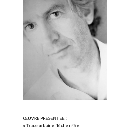
STES 2019
RTENAIRES 2019
2019
ENAIRES 2019
LOGUE PA2019
 MURS 2019
MATIONS 2019
 & Modalités
ŒUVRE PRÉSENTÉE :
STES 2017
« Trace urbaine flèche n°5 »