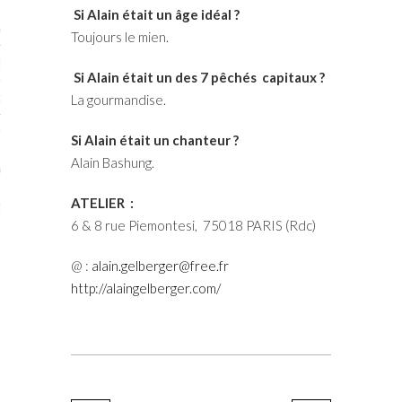
Si Alain était un âge idéal ?
STES # 2015
Toujours le mien.
ENAIRES 2015
Si Alain était un des 7 pêchés capitaux ?
OGUE PARISARTISTES # 2015
La gourmandise.
ISTES# 2014
Si Alain était un chanteur ?
Alain Bashung.
ON-DON
ATELIER :
TS
6 & 8 rue Piemontesi, 75018 PARIS (Rdc)
@ :
alain.gelberger@free.fr
http://alaingelberger.com/