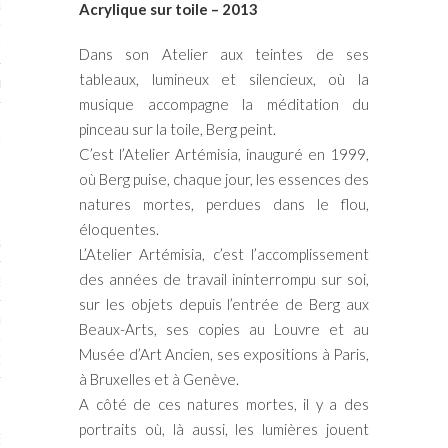
RTENAIRES 2017
Acrylique sur toile – 2013
7
Dans son Atelier aux teintes de ses
tableaux, lumineux et silencieux, où la
IRES 2017
musique accompagne la méditation du
 MURS 2017-2018
pinceau sur la toile, Berg peint.
C’est l’Atelier Artémisia, inauguré en 1999,
ONS 2018
où Berg puise, chaque jour, les essences des
natures mortes, perdues dans le flou,
éloquentes.
STES 2016
L’Atelier Artémisia, c’est l’accomplissement
des années de travail ininterrompu sur soi,
ENAIRES 2016
sur les objets depuis l’entrée de Berg aux
RTENAIRES 2016
Beaux-Arts, ses copies au Louvre et au
Musée d’Art Ancien, ses expositions à Paris,
OGUE PARISARTISTES # 2016
à Bruxelles et à Genève.
 MURS 2016
A côté de ces natures mortes, il y a des
portraits où, là aussi, les lumières jouent
5