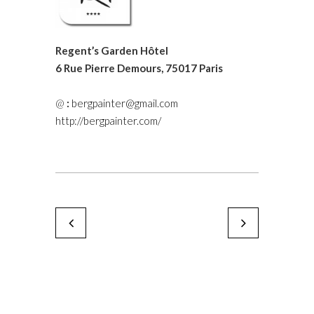
Regent’s Garden Hôtel
6 Rue Pierre Demours, 75017 Paris
@
:
bergpainter@gmail.com
http://bergpainter.com/
Laurent Nicolas
Anne Defaucher
by Karine Paoli
by Karine Paoli