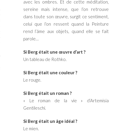
avec les ombres. Et de cette méditation,
sereine mais intense, que l’on retrouve
STES # 2015
dans toute son œuvre, surgit ce sentiment,
ENAIRES 2015
celui que l’on ressent quand la Peinture
rend l’âme aux objets, quand elle se fait
OGUE PARISARTISTES # 2015
parole…
ISTES# 2014
Si Berg était une œuvre d’art ?
ON-DON
Un tableau de Rothko.
TS
Si Berg était une couleur ?
Le rouge.
Si Berg était un roman ?
« Le roman de la vie » d’Artemisia
Gentileschi.
Si Berg était un âge idéal ?
Le mien.