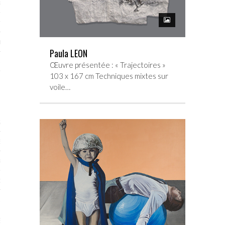
RTENAIRES 2017
7
IRES 2017
Paula LEON
 MURS 2017-2018
Œuvre présentée : « Trajectoires »
103 x 167 cm Techniques mixtes sur
ONS 2018
voile…
STES 2016
ENAIRES 2016
RTENAIRES 2016
OGUE PARISARTISTES # 2016
 MURS 2016
5