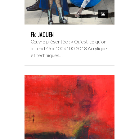
STES # 2015
ENAIRES 2015
Flo JAOUEN
OGUE PARISARTISTES # 2015
Œuvre présentée : « Qu’est-ce qu’on
ISTES# 2014
attend ? 5 » 100×100 2018 Acrylique
et techniques…
ON-DON
TS