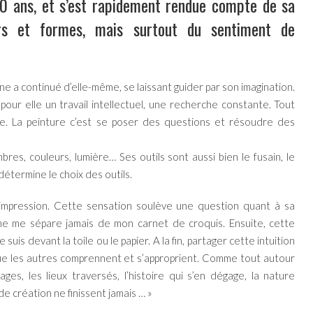
10 ans, et s’est rapidement rendue compte de sa
urs et formes, mais surtout du sentiment de
line a continué d’elle-même, se laissant guider par son imagination.
 pour elle un travail intellectuel, une recherche constante. Tout
re. La peinture c’est se poser des questions et résoudre des
mbres, couleurs, lumière… Ses outils sont aussi bien le fusain, le
 détermine le choix des outils.
mpression. Cette sensation soulève une question quant à sa
e ne me sépare jamais de mon carnet de croquis. Ensuite, cette
uis devant la toile ou le papier. A la fin, partager cette intuition
 que les autres comprennent et s’approprient. Comme tout autour
ges, les lieux traversés, l’histoire qui s’en dégage, la nature
e création ne finissent jamais … »