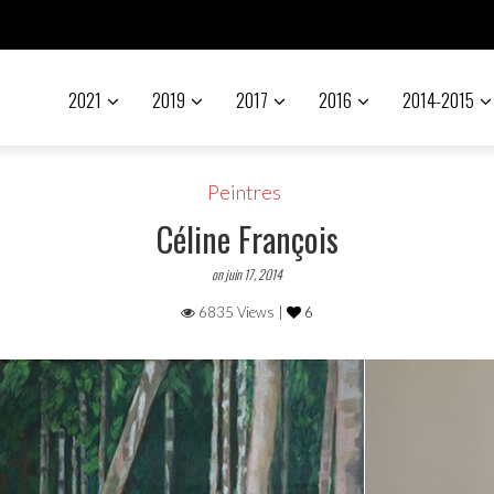
2021
2019
2017
2016
2014-2015
Peintres
Céline François
on juin 17, 2014
6835 Views |
6