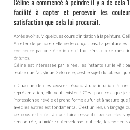
Céline a commencé à peindre il y a de cela 
facilité à capter et percevoir les coule
satisfaction que cela lui procurait.
Après avoir suivi quelques cours d’initiation à la peinture, Cé
Arrêter de peindre ? Elle ne le conçoit pas. La peinture est
commence par une émotion qu’il faut réussir à retranscri
énigmes.
Céline est intéressée par le réel, les instants sur le vif : o
feutre que l’acrylique. Selon elle, c’est le sujet du tableau qui
« Chacune de mes œuvres répond à une intuition, à une i
représentation, elle veut exister ! C’est pour cela que j
impression se révèle et prend forme au fur et à mesure que je s
avec les autres est fondamental. C’est un lien, un langage
de nous est sujet à nous faire ressentir, penser, -les voya
rencontrée, la lumière qui enveloppe tout cela,- les moments d