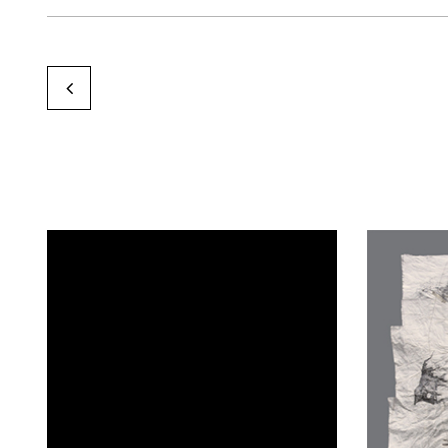
Anna Stein
by Karine Paoli