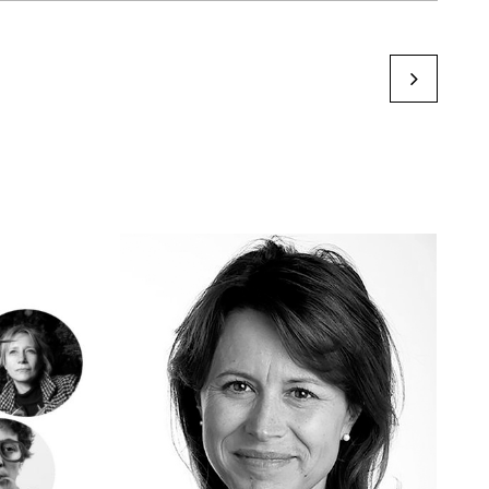
Alain Gelberg
by Karine Paoli