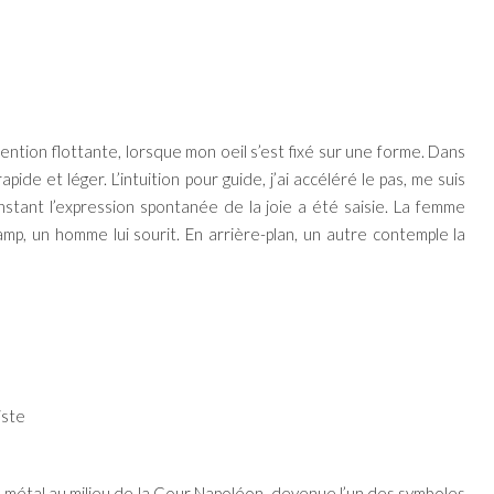
tention flottante, lorsque mon oeil s’est fixé sur une forme. Dans
pide et léger. L’intuition pour guide, j’ai accéléré le pas, me suis
’instant l’expression spontanée de la joie a été saisie. La femme
mp, un homme lui sourit. En arrière-plan, un autre contemple la
iste
 métal au milieu de la Cour Napoléon, devenue l’un des symboles