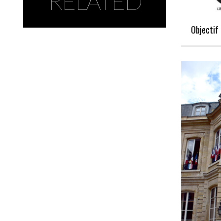
RELATED
Objecti