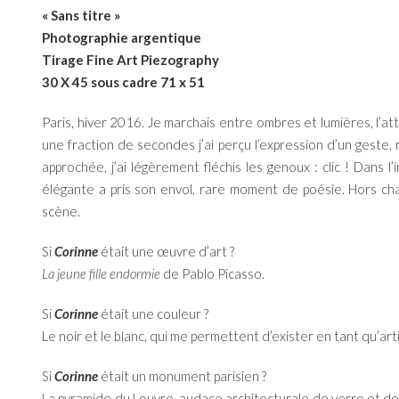
« Sans titre »
Photographie argentique
Tirage Fine Art Piezography
30 X 45 sous cadre 71 x 51
Paris, hiver 2016. Je marchais entre ombres et lumières, l’at
une fraction de secondes j’ai perçu l’expression d’un geste, ra
approchée, j’ai légèrement fléchis les genoux : clic ! Dans l
élégante a pris son envol, rare moment de poésie. Hors cha
scène.
Si
Corinne
était une œuvre d’art ?
La jeune fille endormie
de Pablo Picasso.
Si
Corinne
était une couleur ?
Le noir et le blanc, qui me permettent d’exister en tant qu’art
Si
Corinne
était un monument parisien ?
La pyramide du Louvre, audace architecturale de verre et de