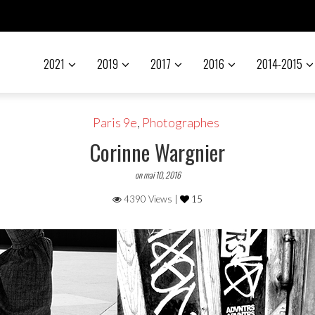
2021
2019
2017
2016
2014-2015
Paris 9e
,
Photographes
Corinne Wargnier
on mai 10, 2016
4390 Views |
15