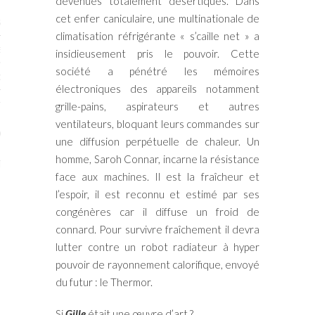
devenues totalement désertiques. Dans
cet enfer caniculaire, une multinationale de
STES # 2015
climatisation réfrigérante « s’caille net » a
ENAIRES 2015
insidieusement pris le pouvoir. Cette
société a pénétré les mémoires
OGUE PARISARTISTES # 2015
électroniques des appareils notamment
ISTES# 2014
grille-pains, aspirateurs et autres
ventilateurs, bloquant leurs commandes sur
ON-DON
une diffusion perpétuelle de chaleur. Un
homme, Saroh Connar, incarne la résistance
TS
face aux machines. Il est la fraîcheur et
l’espoir, il est reconnu et estimé par ses
congénères car il diffuse un froid de
connard. Pour survivre fraîchement il devra
lutter contre un robot radiateur à hyper
pouvoir de rayonnement calorifique, envoyé
du futur : le Thermor.
Si
Gille
était une œuvre d’art ?