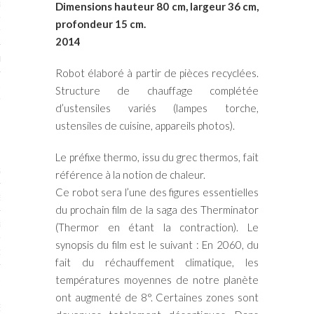
RTENAIRES 2017
Dimensions hauteur 80 cm, largeur 36 cm,
profondeur 15 cm.
7
2014
IRES 2017
Robot élaboré à partir de pièces recyclées.
 MURS 2017-2018
Structure de chauffage complétée
d’ustensiles variés (lampes torche,
ONS 2018
ustensiles de cuisine, appareils photos).
Le préfixe thermo, issu du grec thermos, fait
STES 2016
référence à la notion de chaleur.
Ce robot sera l’une des figures essentielles
ENAIRES 2016
du prochain film de la saga des Therminator
RTENAIRES 2016
(Thermor en étant la contraction). Le
synopsis du film est le suivant : En 2060, du
OGUE PARISARTISTES # 2016
fait du réchauffement climatique, les
 MURS 2016
températures moyennes de notre planète
ont augmenté de 8°. Certaines zones sont
5