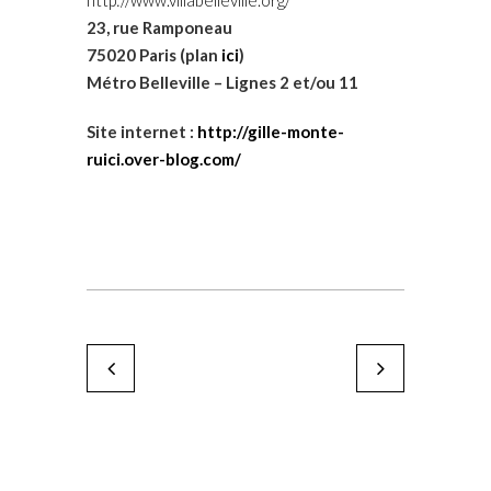
http://www.villabelleville.org/
23, rue Ramponeau
75020 Paris (plan
ici
)
Métro Belleville – Lignes 2 et/ou 11
Site internet :
http://gille-monte-
ruici.over-blog.com/
YOUN
Cécile Chareyron
by Karine Paoli
by Karine Paoli