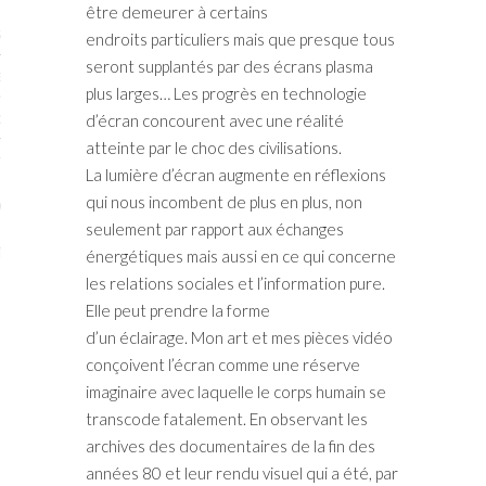
être demeurer à certains
STES # 2015
endroits particuliers mais que presque tous
seront supplantés par des écrans plasma
ENAIRES 2015
plus larges… Les progrès en technologie
OGUE PARISARTISTES # 2015
d’écran concourent avec une réalité
atteinte par le choc des civilisations.
ISTES# 2014
La lumière d’écran augmente en réflexions
qui nous incombent de plus en plus, non
ON-DON
seulement par rapport aux échanges
TS
énergétiques mais aussi en ce qui concerne
les relations sociales et l’information pure.
Elle peut prendre la forme
d’un éclairage. Mon art et mes pièces vidéo
conçoivent l’écran comme une réserve
imaginaire avec laquelle le corps humain se
transcode fatalement. En observant les
archives des documentaires de la fin des
années 80 et leur rendu visuel qui a été, par