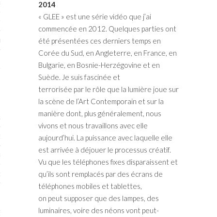
RTENAIRES 2017
2014
« GLEE » est une série vidéo que j’ai
7
commencée en 2012. Quelques parties ont
été présentées ces derniers temps en
IRES 2017
Corée du Sud, en Angleterre, en France, en
 MURS 2017-2018
Bulgarie, en Bosnie-Herzégovine et en
Suède. Je suis fascinée et
ONS 2018
terrorisée par le rôle que la lumière joue sur
la scène de l’Art Contemporain et sur la
manière dont, plus généralement, nous
STES 2016
vivons et nous travaillons avec elle
ENAIRES 2016
aujourd’hui. La puissance avec laquelle elle
est arrivée à déjouer le processus créatif.
RTENAIRES 2016
Vu que les téléphones fixes disparaissent et
qu’ils sont remplacés par des écrans de
OGUE PARISARTISTES # 2016
téléphones mobiles et tablettes,
 MURS 2016
on peut supposer que des lampes, des
luminaires, voire des néons vont peut-
5