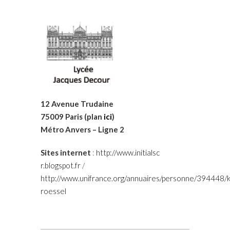
12 Avenue Trudaine
75009 Paris (plan
ici
)
Métro Anvers – Ligne 2
Sites internet
:
http://www.initialsc
r.blogspot.fr
/
http://www.unifrance.org/annuaires/personne/394448/k
roessel