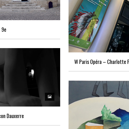
u 9e
W Paris Opéra – Charlotte 
con Dauxerre