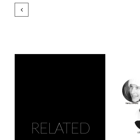
Passante Pensante
by Karine Paoli
RELATED