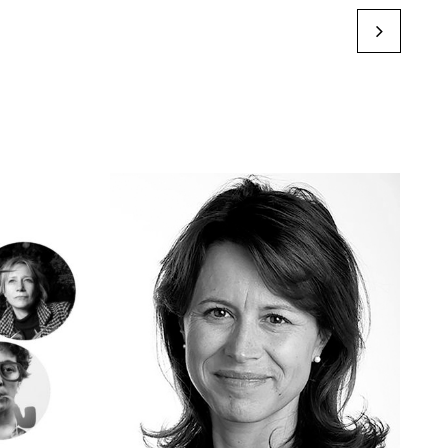
Catherine W
by Karine Paoli