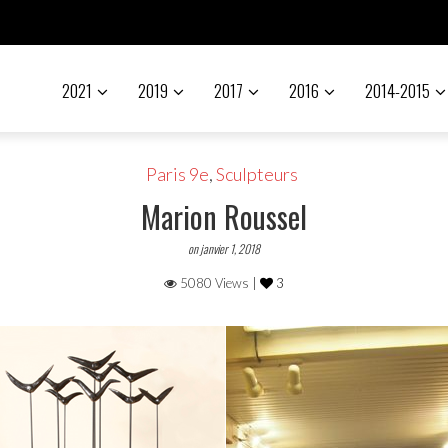
2021
2019
2017
2016
2014-2015
Paris 9e
,
Sculpteurs
Marion Roussel
on janvier 1, 2018
5080 Views |
3