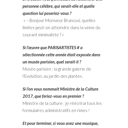
personne célèbre, qui serait-elle et quelle
STES # 2015
question lui poseriez-vous ?
» – Bonjour Monsieur Brancusi, quelles
ENAIRES 2015
limites peut-on atteindre dans la veine du
OGUE PARISARTISTES # 2015
courant minimaliste ? »
ISTES# 2014
Si l’œuvre que PARISARTISTES # a
ON-DON
sélectionnée cette année était exposée dans
un musée parisien, quel serait-il ?
TS
Musée parisien : la grande galerie de
l’Evolution, au jardin des plantes.
Si l’on vous nommait Ministre de la Culture
2017, que feriez-vous en premier ?
Ministre de la culture : je réécrirai tous les
formulaires administratifs en rimes !
Et pour terminer, si vous avez une musique,