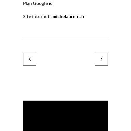
Plan Google
ici
Site internet :
michelaurent.fr
Didier Masset
Fédérique Le Henaf
by Karine Paoli
by Karine Paoli