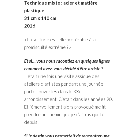
RTENAIRES 2017
Technique mixte : acier et matière
plastique
7
31 cm x 140 cm
2016
IRES 2017
 MURS 2017-2018
« La solitude est-elle préférable à la
promiscuité extrême ? »
ONS 2018
Et si… vous nous racontiez en quelques lignes
comment avez-vous décidé d’être artiste ?
STES 2016
Il était une fois une visite assidue des
ateliers d’artistes pendant une journée
ENAIRES 2016
portes ouvertes dans le XXe
RTENAIRES 2016
arrondissement. C’était dans les années 90.
Et l’émerveillement alors provoqué me fit
OGUE PARISARTISTES # 2016
prendre un chemin que je n’ai plus quitté
 MURS 2016
depuis !
5
Si le destin vous permettait de rencontrer une