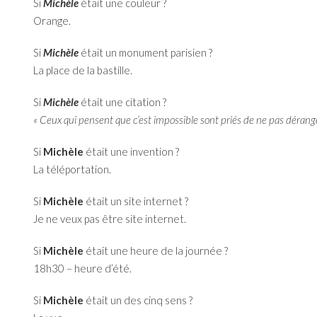
Si
Michèle
était une couleur ?
Orange.
Si
Michèle
était un monument parisien ?
La place de la bastille.
Si
Michèle
était une citation ?
« Ceux qui pensent que c’est impossible sont priés de ne pas dérange
Si
Michèle
était une invention ?
La téléportation.
Si
Michèle
était un site internet ?
Je ne veux pas être site internet.
Si
Michèle
était une heure de la journée ?
18h30 – heure d’été.
Si
Michèle
était un des cinq sens ?