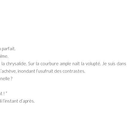
 parfait.
alme.
t la chrysalide. Sur la courbure ample naît la volupté. Je suis dans
 s’achève, inondant l’usufruit des contrastes.
nelle ?
 ! “
 l’instant d’après.