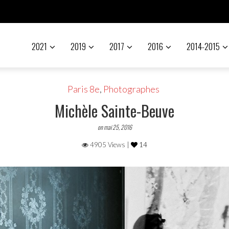
2021
2019
2017
2016
2014-2015
Paris 8e
,
Photographes
Michèle Sainte-Beuve
on mai 25, 2016
4905 Views |
14