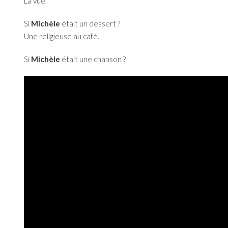
La vue.
Si
Michèle
était un dessert ?
Une religieuse au café.
Si
Michèle
était une chanson ?