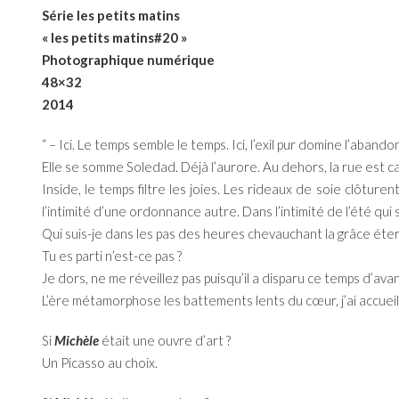
Série les petits matins
« les petits matins#20 »
Photographique numérique
48×32
2014
“ – Ici. Le temps semble le temps. Ici, l’exil pur domine l’abandon
Elle se somme Soledad. Déjà l’aurore. Au dehors, la rue est c
Inside, le temps filtre les joies. Les rideaux de soie clôturen
l’intimité d’une ordonnance autre. Dans l’intimité de l’été qui
Qui suis-je dans les pas des heures chevauchant la grâce éter
Tu es parti n’est-ce pas ?
Je dors, ne me réveillez pas puisqu’il a disparu ce temps d’avant
L’ère métamorphose les battements lents du cœur, j’ai accueilli
Si
Michèle
était une ouvre d’art ?
Un Picasso au choix.