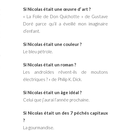
Si Nicolas était une œuvre d’ art ?
STES # 2015
« La Folie de Don Quichotte » de Gustave
ENAIRES 2015
Doré parce qu’il a éveillé mon imaginaire
d’enfant.
OGUE PARISARTISTES # 2015
ISTES# 2014
Si Nicolas était une couleur ?
Le bleu pétrole.
ON-DON
Si Nicolas était un roman ?
TS
Les androïdes rêvent-ils de moutons
électriques ? » de Philip K. Dick.
Si Nicolas était un âge idéal ?
Celui que j’aurai l’année prochaine.
Si Nicolas était un des 7 péchés capitaux
?
La gourmandise.