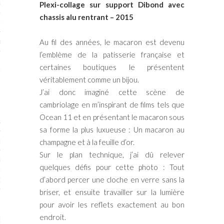
RTENAIRES 2017
Plexi-collage sur support Dibond avec
chassis alu rentrant – 2015
7
Au fil des années, le macaron est devenu
IRES 2017
l’emblème de la patisserie française et
 MURS 2017-2018
certaines boutiques le présentent
véritablement comme un bijou.
ONS 2018
J’ai donc imaginé cette scène de
cambriolage en m’inspirant de films tels que
Ocean 11 et en présentant le macaron sous
STES 2016
sa forme la plus luxueuse : Un macaron au
ENAIRES 2016
champagne et à la feuille d’or.
Sur le plan technique, j’ai dû relever
RTENAIRES 2016
quelques défis pour cette photo : Tout
d’abord percer une cloche en verre sans la
OGUE PARISARTISTES # 2016
briser, et ensuite travailler sur la lumière
 MURS 2016
pour avoir les reflets exactement au bon
endroit.
5