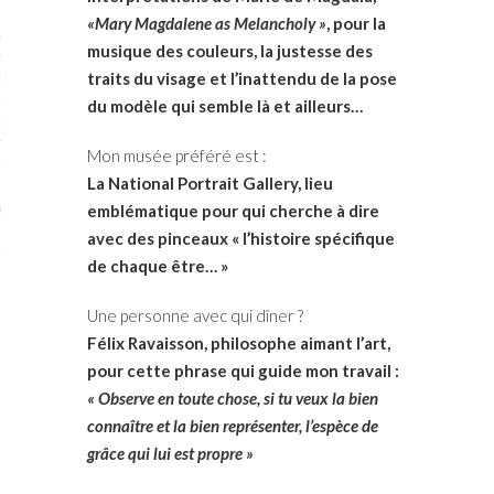
«Mary Magdalene as Melancholy »
, pour la
STES # 2015
musique des couleurs, la justesse des
traits du visage et l’inattendu de la pose
ENAIRES 2015
du modèle qui semble là et ailleurs…
OGUE PARISARTISTES # 2015
Mon musée préféré est :
ISTES# 2014
La National Portrait Gallery, lieu
ON-DON
emblématique pour qui cherche à dire
avec des pinceaux « l’histoire spécifique
TS
de chaque être… »
Une personne avec qui dîner ?
Félix Ravaisson, philosophe aimant l’art,
pour cette phrase qui guide mon travail :
« Observe en toute chose, si tu veux la bien
connaître et la bien représenter, l’espèce de
grâce qui lui est propre »