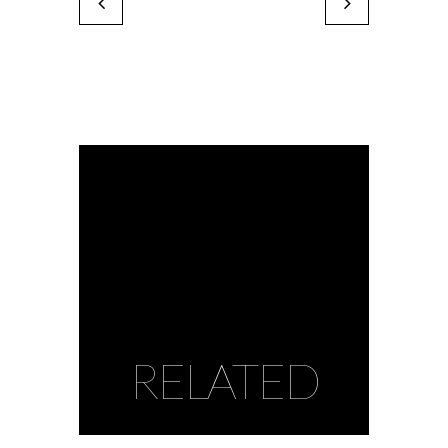
Valérie BUFFETAUD
Frédéric ROULLET
by Karine Paoli
by Karine Paoli
RELATED