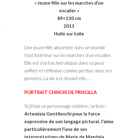
RTENAIRES 2017
« Jeune fille sur les marches d’un
escalier »
7
89×130 cm
2011
IRES 2017
Huile sur toile
 MURS 2017-2018
Une jeune fille absorbée dans un monde
ONS 2018
tout intérieur sur les marches d’un escalier.
Elle est à la fois hiératique dans sa pose
unifiée et réflexive comme perdue dans ses
STES 2016
pensées. La vie est devant elle…
ENAIRES 2016
PORTRAIT CHINOIS DE PRISCILLA
RTENAIRES 2016
Si j’étais un personnage célèbre / artiste :
OGUE PARISARTISTES # 2016
Artemisia Gentileschi pour la force
expressive de son langage pictural. J’aime
 MURS 2016
particulièrement l’une de ses
5
interprétations de Marie de Magdala,