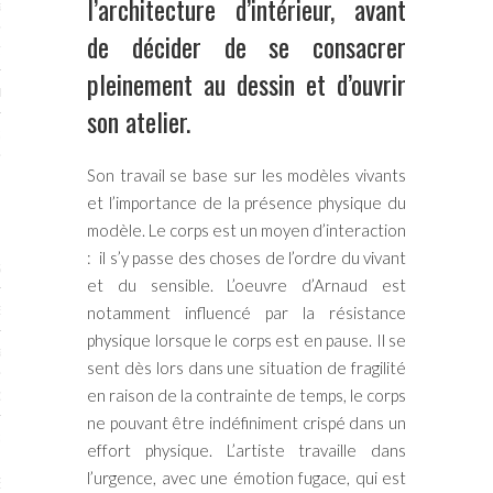
l’architecture d’intérieur, avant
RTENAIRES 2017
de décider de se consacrer
7
pleinement au dessin et d’ouvrir
IRES 2017
son atelier.
 MURS 2017-2018
Son travail se base sur les modèles vivants
ONS 2018
et l’importance de la présence physique du
modèle. Le corps est un moyen d’interaction
: il s’y passe des choses de l’ordre du vivant
STES 2016
et du sensible. L’oeuvre d’Arnaud est
ENAIRES 2016
notamment influencé par la résistance
physique lorsque le corps est en pause. Il se
RTENAIRES 2016
sent dès lors dans une situation de fragilité
en raison de la contrainte de temps, le corps
OGUE PARISARTISTES # 2016
ne pouvant être indéfiniment crispé dans un
 MURS 2016
effort physique. L’artiste travaille dans
l’urgence, avec une émotion fugace, qui est
5