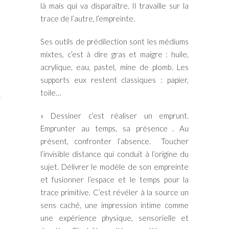
là mais qui va disparaître. Il travaille sur la
STES # 2015
trace de l’autre, l’empreinte.
ENAIRES 2015
Ses outils de prédilection sont les médiums
mixtes, c’est à dire gras et maigre : huile,
OGUE PARISARTISTES # 2015
acrylique, eau, pastel, mine de plomb. Les
ISTES# 2014
supports eux restent classiques : papier,
toile…
ON-DON
« Dessiner c’est réaliser un emprunt.
TS
Emprunter au temps, sa présence . Au
présent, confronter l’absence. Toucher
l’invisible distance qui conduit à l’origine du
sujet. Délivrer le modèle de son empreinte
et fusionner l’espace et le temps pour la
trace primitive. C’est révéler à la source un
sens caché, une impression intime comme
une expérience physique, sensorielle et