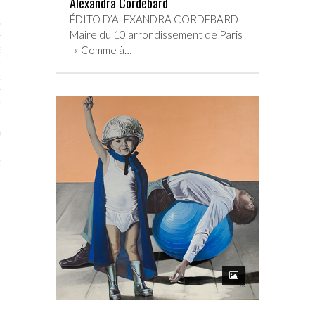
Alexandra Cordebard
ÉDITO D’ALEXANDRA CORDEBARD
STES # 2015
Maire du 10 arrondissement de Paris
« Comme à…
ENAIRES 2015
OGUE PARISARTISTES # 2015
ISTES# 2014
ON-DON
TS