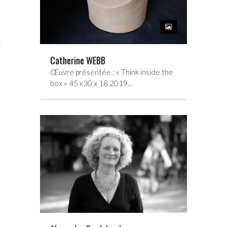
RTENAIRES 2017
7
IRES 2017
Catherine WEBB
 MURS 2017-2018
Œuvre présentée : « Think inside the
ONS 2018
box » 45 x30 x 18 2019…
STES 2016
ENAIRES 2016
RTENAIRES 2016
OGUE PARISARTISTES # 2016
 MURS 2016
5