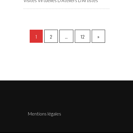
Visites Virtuelles D'Ateliers D'Artistes
1
2
…
12
»
Mentions légales