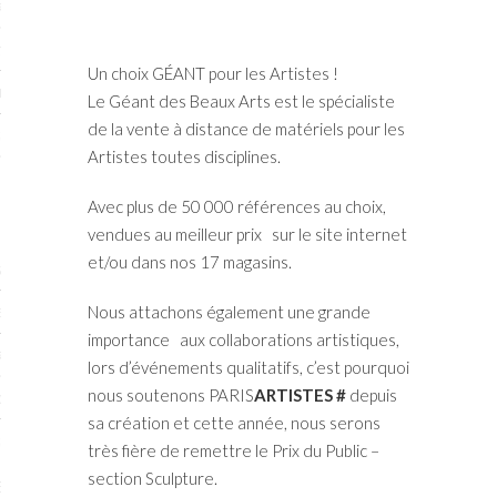
RTENAIRES 2017
7
Un choix GÉANT pour les Artistes !
IRES 2017
Le Géant des Beaux Arts est le spécialiste
de la vente à distance de matériels pour les
 MURS 2017-2018
Artistes toutes disciplines.
ONS 2018
Avec plus de 50 000 références au choix,
vendues au meilleur prix sur le site internet
et/ou dans nos 17 magasins.
STES 2016
Nous attachons également une grande
ENAIRES 2016
importance aux collaborations artistiques,
RTENAIRES 2016
lors d’événements qualitatifs, c’est pourquoi
nous soutenons PARIS
ARTISTES #
depuis
OGUE PARISARTISTES # 2016
sa création et cette année, nous serons
 MURS 2016
très fière de remettre le Prix du Public –
section Sculpture.
5