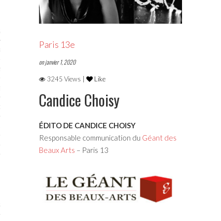
STES 2019
Paris 13e
RTENAIRES 2019
on janvier 1, 2020
2019
3245 Views |
Like
ENAIRES 2019
Candice Choisy
LOGUE PA2019
ÉDITO DE
CANDICE CHOISY
 MURS 2019
Responsable communication du
Géant des
MATIONS 2019
Beaux Arts
– Paris 13
 & Modalités
STES 2017