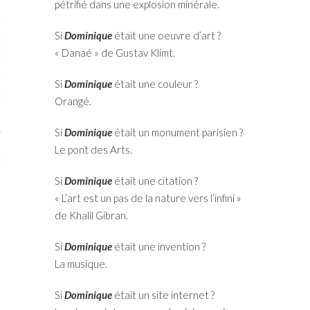
pétrifié dans une explosion minérale.
STES # 2015
Si
Dominique
était une oeuvre d’art ?
ENAIRES 2015
« Danaé » de Gustav Klimt.
OGUE PARISARTISTES # 2015
Si
Dominique
était une couleur ?
Orangé.
ISTES# 2014
ON-DON
Si
Dominique
était un monument parisien ?
Le pont des Arts.
TS
Si
Dominique
était une citation ?
« L’art est un pas de la nature vers l’infini »
de Khalil Gibran.
Si
Dominique
était une invention ?
La musique.
Si
Dominique
était un site internet ?