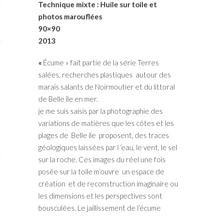
RTENAIRES 2017
Technique mixte : Huile sur toile et
photos marouflées
7
90×90
2013
IRES 2017
 MURS 2017-2018
«
Écume » fait partie de la série Terres
salées, recherches plastiques autour des
ONS 2018
marais salants de Noirmoutier et du littoral
de Belle île en mer.
je me suis saisis par la photographie des
STES 2016
variations de matières que les côtes et les
plages de Belle ile proposent, des traces
ENAIRES 2016
géologiques laissées par l ‘eau, le vent, le sel
RTENAIRES 2016
sur la roche. Ces images du réel une fois
posée sur la toile m’ouvre un espace de
OGUE PARISARTISTES # 2016
création et de reconstruction imaginaire ou
 MURS 2016
les dimensions et les perspectives sont
bousculées. Le jaillissement de l’écume
5