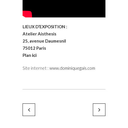
LIEUX D’EXPOSITION :
Atelier Aisthesis
25, avenue Daumesnil
75012 Paris
Plan
ici
Site internet :
www.dominiquegais.com
Christophe Faso
Gérard Escougnou
by Karine Paoli
by Karine Paoli