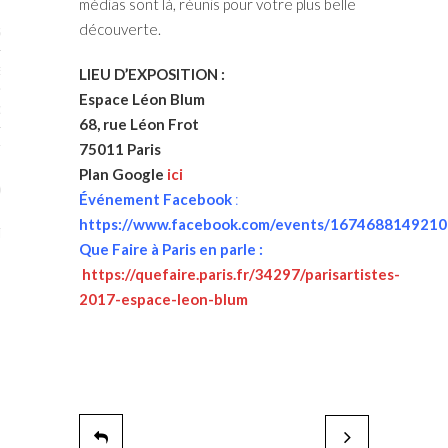
médias sont là, réunis pour votre plus belle
découverte.
STES # 2015
ENAIRES 2015
LIEU D’EXPOSITION :
Espace Léon Blum
OGUE PARISARTISTES # 2015
68, rue Léon Frot
ISTES# 2014
75011 Paris
Plan Google
ici
ON-DON
Événement Facebook
:
https://www.facebook.com/events/1674688149210
TS
Que Faire à Paris en parle :
https://quefaire.paris.fr/34297/parisartistes-
2017-espace-leon-blum
Le 7 Factory
Jean-Marie Vives