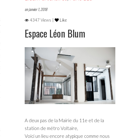
on janvier 1, 2018
STES 2019
4347 Views |
Like
Espace Léon Blum
RTENAIRES 2019
2019
ENAIRES 2019
LOGUE PA2019
 MURS 2019
MATIONS 2019
 & Modalités
A deux pas de la Mairie du 11e et de la
station de métro Voltaire,
STES 2017
Voici un lieu encore atypique comme nous