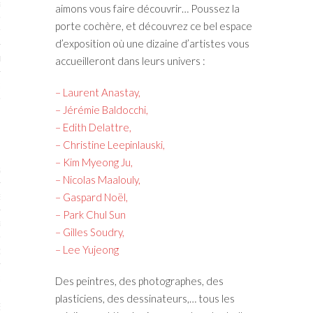
RTENAIRES 2017
aimons vous faire découvrir… Poussez la
porte cochère, et découvrez ce bel espace
7
d’exposition où une dizaine d’artistes vous
IRES 2017
accueilleront dans leurs univers :
 MURS 2017-2018
– Laurent Anastay,
– Jérémie Baldocchi,
ONS 2018
– Edith Delattre,
– Christine Leepinlauski,
– Kim Myeong Ju,
STES 2016
– Nicolas Maalouly,
– Gaspard Noël,
ENAIRES 2016
– Park Chul Sun
RTENAIRES 2016
– Gilles Soudry,
– Lee Yujeong
OGUE PARISARTISTES # 2016
 MURS 2016
Des peintres, des photographes, des
plasticiens, des dessinateurs,… tous les
5