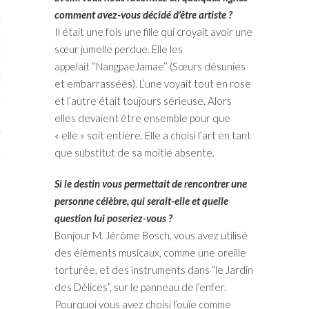
comment avez-vous décidé d’être artiste ?
STES # 2015
Il était une fois une fille qui croyait avoir une
sœur jumelle perdue. Elle les
ENAIRES 2015
appelait ‘‘NangpaeJamae’’ (Sœurs désunies
OGUE PARISARTISTES # 2015
et embarrassées). L’une voyait tout en rose
et l’autre était toujours sérieuse. Alors
ISTES# 2014
elles devaient être ensemble pour que
ON-DON
« elle » soit entière. Elle a choisi l’art en tant
que substitut de sa moitié absente.
TS
Si le destin vous permettait de rencontrer une
personne célèbre, qui serait-elle et quelle
question lui poseriez-vous ?
Bonjour M. Jérôme Bosch, vous avez utilisé
des éléments musicaux, comme une oreille
torturée, et des instruments dans “le Jardin
des Délices”, sur le panneau de l’enfer.
Pourquoi vous avez choisi l’ouïe comme