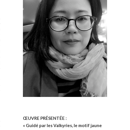
STES 2019
RTENAIRES 2019
2019
ENAIRES 2019
LOGUE PA2019
 MURS 2019
MATIONS 2019
 & Modalités
ŒUVRE PRÉSENTÉE :
STES 2017
« Guidé par les Valkyries, le motif jaune