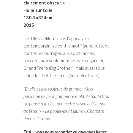
RTENAIRES 2017
clairement obscur. »
Huile sur toile
7
130.3 x324cm
2015
IRES 2017
 MURS 2017-2018
Les filles défilent dans l’apocalypse
contemporain, suivent le motif jaune, luttent
ONS 2018
contre les outrages aux souffrances,
percent, non seulement sous le regard du
Grand Frère (Big Brother), mais aussi sous
STES 2016
celui des Petits Frères (Small Brothers).
ENAIRES 2016
“Et elle essaie toujours de grimper. Mais
RTENAIRES 2016
personne ne peut grimper ce motif, il étouffe trop
; je pense que c’est pour cette raison qu’il a tant
OGUE PARISARTISTES # 2016
de têtes.”– « Le papier-peint jaune », Charlotte
 MURS 2016
Perkins Gilman.
5
Et si… vous nous racontiez en quelques lignes