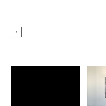
Fanfan
by Karine Paoli