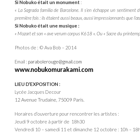
Si Nobuko était un monument
:
« La Sagrada familia de Barcelone. Il s’en échappe un sentiment d
première fois : ils étaient aussi beaux, aussi impressionnants que l’œ
Si Nobuko était une musique :
« Mozart et son « ave verum corpus K618 ». Ou « Sacre du printemp
Photos de : © Ava Bob – 2014
Email :
parabolerouge@gmail.com
www.nobukomurakami.com
LIEU D’EXPOSITION :
Lycée Jacques Decour
12 Avenue Trudaine, 75009 Paris.
Horaires d’ouverture pour rencontrer les artistes :
Jeudi 9 octobre à partir de 18h30
Vendredi 10 – samedi 11 et dimanche 12 octobre : 10h – 18