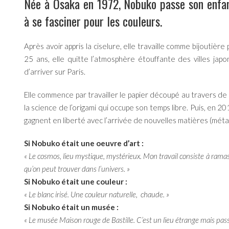
Née à Osaka en 1972, Nobuko passe son enfance
à se fasciner pour les couleurs.
Après avoir appris la ciselure, elle travaille comme bijoutièr
25 ans, elle quitte l’atmosphère étouffante des villes japo
d’arriver sur Paris.
Elle commence par travailler le papier découpé au travers de
la science de l’origami qui occupe son temps libre. Puis, en 2
gagnent en liberté avec l’arrivée de nouvelles matières (métal
Si Nobuko était une oeuvre d’art :
« Le cosmos, lieu mystique, mystérieux. Mon travail consiste à rama
qu’on peut trouver dans l’univers. »
Si Nobuko était une couleur :
« Le blanc irisé. Une couleur naturelle, chaude. »
Si Nobuko était un musée :
« Le musée Maison rouge de Bastille. C’est un lieu étrange mais pas