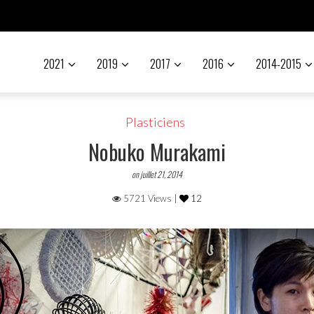
2021
2019
2017
2016
2014-2015
Plasticiens
Nobuko Murakami
on juillet 21, 2014
5721 Views |
12