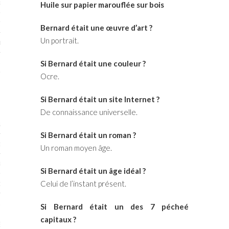
RTENAIRES 2017
Huile sur papier marouflée sur bois
7
Bernard était une œuvre d’art ?
Un portrait.
IRES 2017
 MURS 2017-2018
Si Bernard était une couleur ?
Ocre.
ONS 2018
Si Bernard était un site Internet ?
De connaissance universelle.
STES 2016
Si Bernard était un roman ?
ENAIRES 2016
Un roman moyen âge.
RTENAIRES 2016
Si Bernard était un âge idéal ?
Celui de l’instant présent.
OGUE PARISARTISTES # 2016
 MURS 2016
Si Bernard était un des 7 pécheé
capitaux ?
5