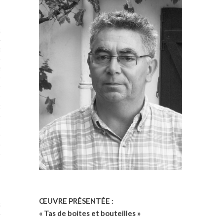
STES 2019
RTENAIRES 2019
2019
ENAIRES 2019
LOGUE PA2019
 MURS 2019
MATIONS 2019
 & Modalités
ŒUVRE PRÉSENTÉE :
STES 2017
« Tas de boites et bouteilles »