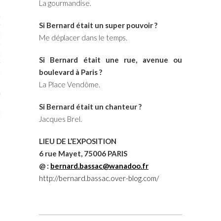
La gourmandise.
STES # 2015
Si Bernard était un super pouvoir ?
ENAIRES 2015
Me déplacer dans le temps.
OGUE PARISARTISTES # 2015
Si Bernard était une rue, avenue ou
boulevard à Paris ?
ISTES# 2014
La Place Vendôme.
ON-DON
Si Bernard était un chanteur ?
TS
Jacques Brel.
LIEU DE L’EXPOSITION
6 rue Mayet, 75006 PARIS
@ :
bernard.bassac@wanadoo.fr
http://bernard.bassac.over-blog.com/