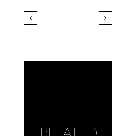
Céline Vaye
Gabor Breznay
by Karine Paoli
by Karine Paoli
RELATED