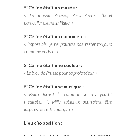
Si Céline était un musée :
STES # 2015
« Le musée Picasso, Paris 4eme. L’hôtel
ENAIRES 2015
particulier est magnifique. »
OGUE PARISARTISTES # 2015
Si Céline était un monument :
« Impossible, je ne pourrais pas rester toujours
ISTES# 2014
au même endroit. »
ON-DON
Si Céline était une couleur :
TS
« Le bleu de Prusse pour sa profondeur. »
Si Céline était une musique :
« Keith Jarrett “ Blame it on my youth/
meditation “. Mille tableaux pourraient être
inspirés de cette musique. »
Lieu d’exposition :