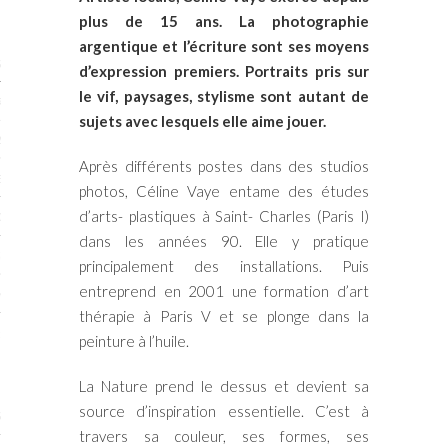
plus de 15 ans. La photographie
argentique et l’écriture sont ses moyens
STES 2019
d’expression premiers. Portraits pris sur
le vif, paysages, stylisme sont autant de
RTENAIRES 2019
sujets avec lesquels elle aime jouer.
2019
Après différents postes dans des studios
ENAIRES 2019
photos, Céline Vaye entame des études
d’arts- plastiques à Saint- Charles (Paris I)
LOGUE PA2019
dans les années 90. Elle y pratique
 MURS 2019
principalement des installations. Puis
entreprend en 2001 une formation d’art
MATIONS 2019
thérapie à Paris V et se plonge dans la
 & Modalités
peinture à l’huile.
La Nature prend le dessus et devient sa
source d’inspiration essentielle. C’est à
STES 2017
travers sa couleur, ses formes, ses