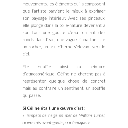
RTENAIRES 2017
mouvements, les éléments qui la composent
que l’artiste parvient le mieux à exprimer
7
son paysage intérieur. Avec ses pinceaux,
IRES 2017
elle plonge dans la toile-nature devenant à
son tour une goutte d’eau formant des
 MURS 2017-2018
ronds dans l’eau, une vague s’abattant sur
ONS 2018
un rocher, un brin d’herbe s’élevant vers le
ciel.
Elle qualifie ainsi sa peinture
STES 2016
d’atmosphérique. Céline ne cherche pas à
ENAIRES 2016
représenter quelque chose de concret
mais au contraire un sentiment, un souffle
RTENAIRES 2016
qui passe.
OGUE PARISARTISTES # 2016
Si Céline était une œuvre d’art :
 MURS 2016
« Tempête de neige en mer de William Turner,
œuvre très avant-garde pour l’époque. »
5