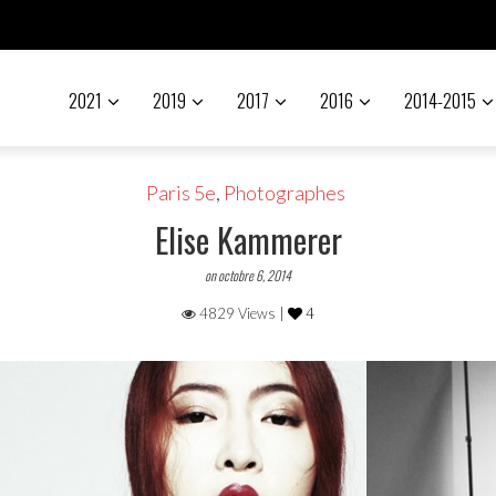
2021
2019
2017
2016
2014-2015
Paris 5e
,
Photographes
Elise Kammerer
on octobre 6, 2014
4829 Views |
4