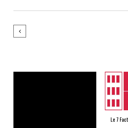
Christian JeanJean
by Karine Paoli
Le 7 Fac