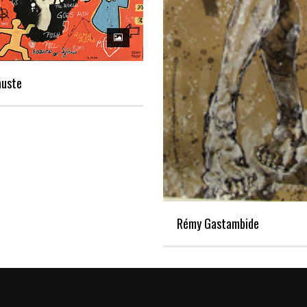
auste
Rémy Gastambide