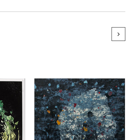
José Cappitt
by Karine Paoli