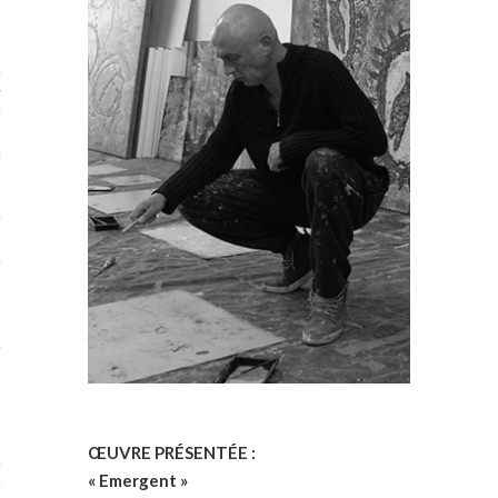
STES 2019
RTENAIRES 2019
2019
ENAIRES 2019
LOGUE PA2019
 MURS 2019
MATIONS 2019
 & Modalités
ŒUVRE PRÉSENTÉE :
STES 2017
« Emergent »