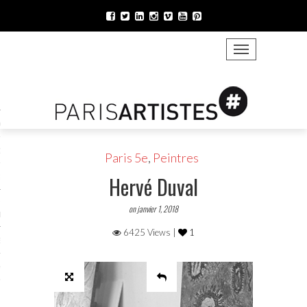
TOGGLE NAVIGATION
ONS VIRTU’ELLES 2021
021
LOGUE 2021
Paris 5e
,
Peintres
Hervé Duval
 MURS 2021
VIRTUELLES ATELIERS
on janvier 1, 2018
ES
6425 Views |
1
ENAIRES 2021
MATIONS 2021