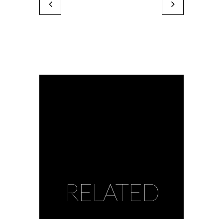
Thomas Chedeville
Arnaud Franc
by Karine Paoli
by Karine Paoli
RELATED