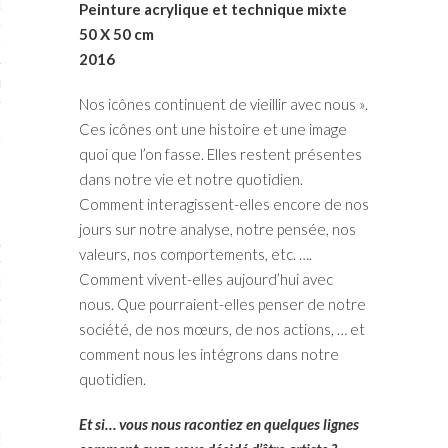
RTENAIRES 2017
Peinture acrylique et technique mixte
50 X 50 cm
7
2016
IRES 2017
Nos icônes continuent de vieillir avec nous ».
 MURS 2017-2018
Ces icônes ont une histoire et une image
quoi que l’on fasse. Elles restent présentes
ONS 2018
dans notre vie et notre quotidien.
Comment interagissent-elles encore de nos
jours sur notre analyse, notre pensée, nos
STES 2016
valeurs, nos comportements, etc. ….
Comment vivent-elles aujourd’hui avec
ENAIRES 2016
nous. Que pourraient-elles penser de notre
RTENAIRES 2016
société, de nos mœurs, de nos actions, … et
comment nous les intégrons dans notre
OGUE PARISARTISTES # 2016
quotidien.
 MURS 2016
Et si… vous nous racontiez en quelques lignes
5