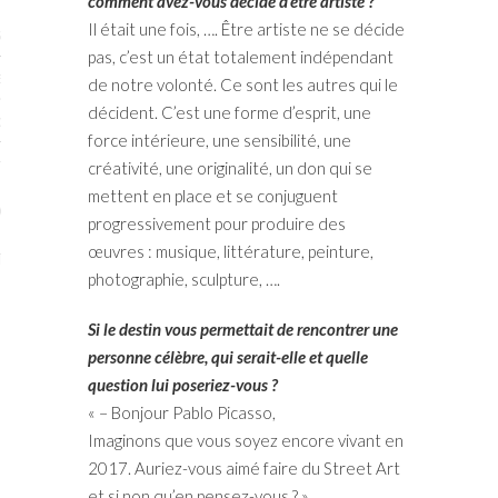
comment avez-vous décidé d’être artiste ?
Il était une fois, …. Être artiste ne se décide
STES # 2015
pas, c’est un état totalement indépendant
ENAIRES 2015
de notre volonté. Ce sont les autres qui le
décident. C’est une forme d’esprit, une
OGUE PARISARTISTES # 2015
force intérieure, une sensibilité, une
ISTES# 2014
créativité, une originalité, un don qui se
mettent en place et se conjuguent
ON-DON
progressivement pour produire des
œuvres : musique, littérature, peinture,
TS
photographie, sculpture, ….
Si le destin vous permettait de rencontrer une
personne célèbre, qui serait-elle et quelle
question lui poseriez-vous ?
« – Bonjour Pablo Picasso,
Imaginons que vous soyez encore vivant en
2017. Auriez-vous aimé faire du Street Art
et si non qu’en pensez-vous ? »