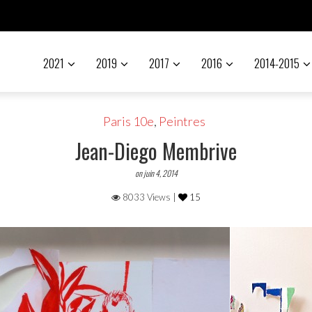
2021
2019
2017
2016
2014-2015
Paris 10e
,
Peintres
Jean-Diego Membrive
on juin 4, 2014
8033 Views |
15