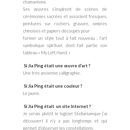
chamanisme.
Ses œuvres s’inspirent de scènes de
STES # 2015
cérémonies sacrées et associent fresques,
ENAIRES 2015
peintures sur rochers, gravure, ombres
chinoises et papiers découpés pour
OGUE PARISARTISTES # 2015
former un style tout à fait nouveau : l’art
ISTES# 2014
symbolique spirituel, dont fait partie son
tableau « My Left Hand. »
ON-DON
Si Jia Ping était une œuvre d’art ?
TS
Une très ancienne calligraphie.
Si Jia Ping était une couleur ?
Le jaune.
Si Jia Ping était un site Internet ?
Je serais plutôt le logiciel Stellariumque j’ai
découvert il n’y a pas longtemps et qui
permet d’observer les constellations.