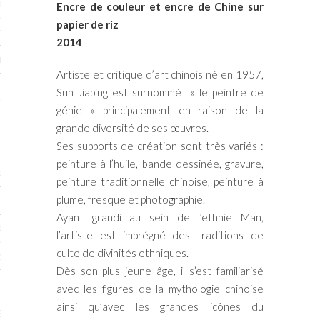
RTENAIRES 2017
Encre de couleur et encre de Chine sur
papier de riz
7
2014
IRES 2017
Artiste et critique d’art chinois né en 1957,
 MURS 2017-2018
Sun Jiaping est surnommé « le peintre de
génie » principalement en raison de la
ONS 2018
grande diversité de ses œuvres.
Ses supports de création sont très variés :
peinture à l’huile, bande dessinée, gravure,
STES 2016
peinture traditionnelle chinoise, peinture à
plume, fresque et photographie.
ENAIRES 2016
Ayant grandi au sein de l’ethnie Man,
RTENAIRES 2016
l’artiste est imprégné des traditions de
culte de divinités ethniques.
OGUE PARISARTISTES # 2016
Dès son plus jeune âge, il s’est familiarisé
 MURS 2016
avec les figures de la mythologie chinoise
ainsi qu’avec les grandes icônes du
5