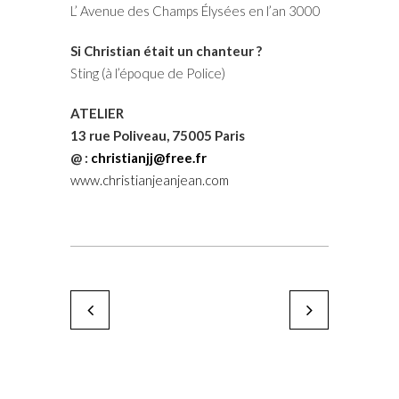
L’ Avenue des Champs Élysées en l’an 3000
Si Christian était un chanteur ?
Sting (à l’époque de Police)
ATELIER
13 rue Poliveau, 75005 Paris
@ :
christianjj@free.fr
www.christianjeanjean.com
Viviane Beaufumé
Marie Piselli
by Karine Paoli
by Karine Paoli