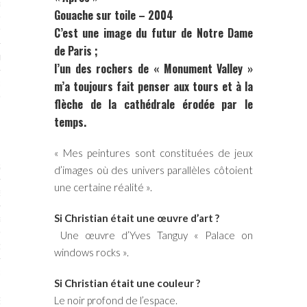
RTENAIRES 2017
Gouache sur toile – 2004
C’est une image du futur de Notre Dame
7
de Paris ;
IRES 2017
l’un des rochers de « Monument Valley »
 MURS 2017-2018
m’a toujours fait penser aux tours et à la
flèche de la cathédrale érodée par le
ONS 2018
temps.
« Mes peintures sont constituées de jeux
STES 2016
d’images où des univers parallèles côtoient
une certaine réalité ».
ENAIRES 2016
Si Christian était une œuvre d’art ?
RTENAIRES 2016
Une œuvre d’Yves Tanguy « Palace on
OGUE PARISARTISTES # 2016
windows rocks ».
 MURS 2016
Si Christian était
une couleur ?
Le noir profond de l’espace.
5