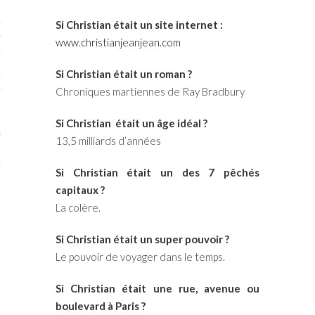
STES # 2015
Si Christian était un site internet :
www.christianjeanjean.com
ENAIRES 2015
Si Christian était
un roman ?
OGUE PARISARTISTES # 2015
Chroniques martiennes de Ray Bradbury
ISTES# 2014
Si Christian était un âge idéal ?
ON-DON
13,5 milliards d’années
TS
Si Christian était un des 7 pêchés
capitaux ?
La colère.
Si Christian était un super pouvoir ?
Le pouvoir de voyager dans le temps.
Si Christian était une rue, avenue ou
boulevard à Paris ?