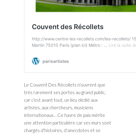
STES # 2015
ENAIRES 2015
OGUE PARISARTISTES # 2015
ISTES# 2014
ON-DON
TS
Le Couvent Des Récollets n’ouvrent que
très rarement ses portes au grand public,
car c’est avant tout, un lieu dédié aux
artistes, aux chercheurs, musiciens
internationaux… Ce havre de paix mérite
une attention particulière car ses murs sont
chargés d’histoires, d’anecdotes et se