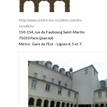
RTENAIRES 2017
7
http://www.centre-les-recollets.com/les-
IRES 2017
recollets/
 MURS 2017-2018
150-154, rue du Faubourg Saint-Martin
75010 Paris (plan
ici
)
ONS 2018
Métro : Gare de l’Est – Lignes 4, 5 et 7.
STES 2016
ENAIRES 2016
RTENAIRES 2016
OGUE PARISARTISTES # 2016
 MURS 2016
5