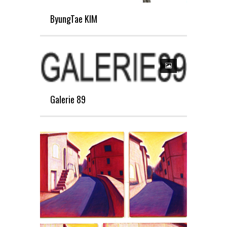
ByungTae KIM
Galerie 89