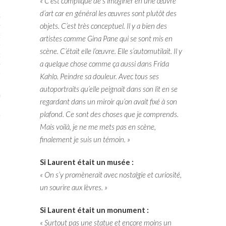
« C’est compliqué de s’imaginer en une œuvre
d’art car en général les œuvres sont plutôt des
STES # 2015
objets. C’est très conceptuel. Il y a bien des
ENAIRES 2015
artistes comme Gina Pane qui se sont mis en
scène. C’était elle l’œuvre. Elle s’automutilait. Il y
OGUE PARISARTISTES # 2015
a quelque chose comme ça aussi dans Frida
ISTES# 2014
Kahlo. Peindre sa douleur. Avec tous ses
autoportraits qu’elle peignait dans son lit en se
ON-DON
regardant dans un miroir qu’on avait fixé à son
plafond. Ce sont des choses que je comprends.
TS
Mais voilà, je ne me mets pas en scène,
finalement je suis un témoin. »
Si Laurent était un musée :
« On s’y promènerait avec nostalgie et curiosité,
un sourire aux lèvres. »
Si Laurent était un monument :
« Surtout pas une statue et encore moins un