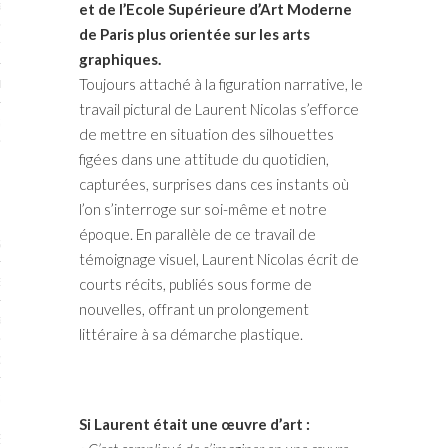
RTENAIRES 2017
et de l’Ecole Supérieure d’Art Moderne
de Paris plus orientée sur les arts
7
graphiques.
Toujours attaché à la figuration narrative, le
IRES 2017
travail pictural de Laurent Nicolas s’efforce
 MURS 2017-2018
de mettre en situation des silhouettes
figées dans une attitude du quotidien,
ONS 2018
capturées, surprises dans ces instants où
l’on s’interroge sur soi-même et notre
époque. En parallèle de ce travail de
STES 2016
témoignage visuel, Laurent Nicolas écrit de
ENAIRES 2016
courts récits, publiés sous forme de
nouvelles, offrant un prolongement
RTENAIRES 2016
littéraire à sa démarche plastique.
OGUE PARISARTISTES # 2016
 MURS 2016
Si Laurent était une œuvre d’art :
5