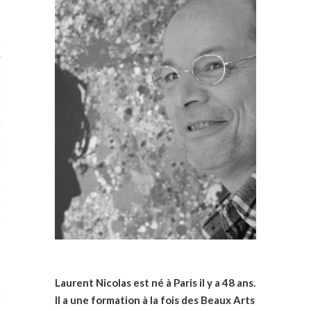
STES 2019
RTENAIRES 2019
2019
ENAIRES 2019
LOGUE PA2019
 MURS 2019
MATIONS 2019
 & Modalités
Laurent Nicolas est né à Paris il y a 48 ans.
STES 2017
Il a une formation à la fois des Beaux Arts