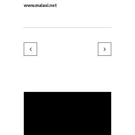
www.malaxi.net
Gabor Breznay
Ava Bob
by Karine Paoli
by Karine Paoli