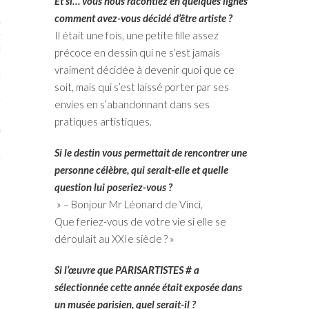
Et si… vous nous racontiez en quelques lignes
comment avez-vous décidé d’être artiste ?
STES # 2015
Il était une fois, une petite fille assez
ENAIRES 2015
précoce en dessin qui ne s’est jamais
vraiment décidée à devenir quoi que ce
OGUE PARISARTISTES # 2015
soit, mais qui s’est laissé porter par ses
ISTES# 2014
envies en s’abandonnant dans ses
pratiques artistiques.
ON-DON
Si le destin vous permettait de rencontrer une
TS
personne célèbre, qui serait-elle et quelle
question lui poseriez-vous ?
» – Bonjour Mr Léonard de Vinci,
Que feriez-vous de votre vie si elle se
déroulait au XXIe siècle ? »
Si l’œuvre que PARISARTISTES # a
sélectionnée cette année était exposée dans
un musée parisien, quel serait-il ?