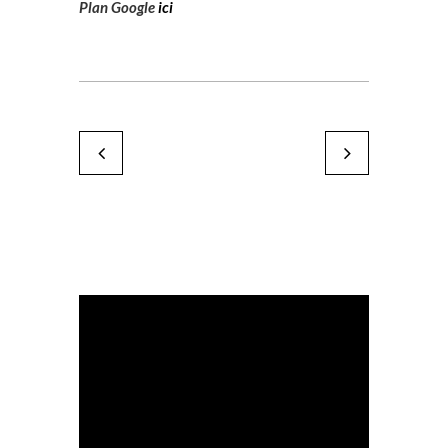
Plan Google
ici
Nicolas Maalouly
Charlotte Perrot
by Karine Paoli
by Karine Paoli