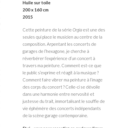
RTENAIRES 2017
Huile sur toile
200 x 160 cm
7
2015
IRES 2017
Cette peinture de la série
Orgia
est une des
 MURS 2017-2018
seules qui place le musicien au centre de la
composition. Arpentant les concerts de
ONS 2018
garages de l’hexagone, je cherche à
réverbérer l’expérience d’un concert à
travers ma peinture. Comment est-ce que
STES 2016
le public s’exprime et réagit à la musique ?
Comment faire vibrer ma peinture à l’image
ENAIRES 2016
des corps du concert ? Celle-ci se dévoile
RTENAIRES 2016
dans une harmonie entre nervosité et
justesse du trait, immortalisant le souffle de
OGUE PARISARTISTES # 2016
vie éphémère des concerts indépendants
 MURS 2016
de la scène garage contemporaine.
5