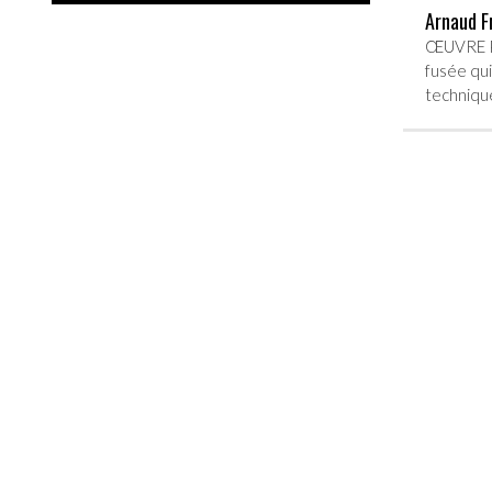
Arnaud F
ŒUVRE P
fusée qui
techniq