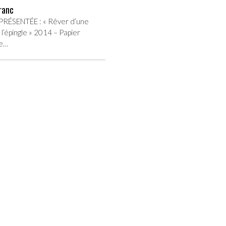
ranc
RÉSENTÉE : « Rêver d’une
 l’épingle » 2014 – Papier
ue…