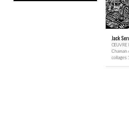
Jack Ser
ŒUVRE P
Chaman » 
collages