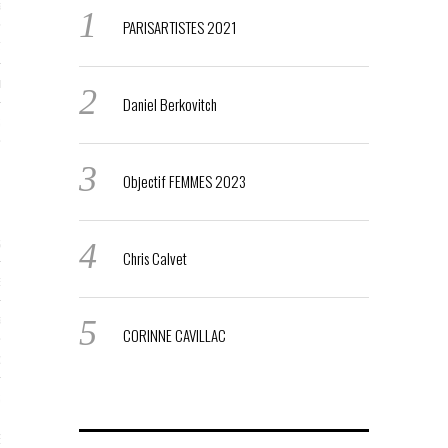
RTENAIRES 2017
PARISARTISTES 2021
7
IRES 2017
Daniel Berkovitch
 MURS 2017-2018
ONS 2018
Objectif FEMMES 2023
STES 2016
Chris Calvet
ENAIRES 2016
RTENAIRES 2016
CORINNE CAVILLAC
OGUE PARISARTISTES # 2016
 MURS 2016
5