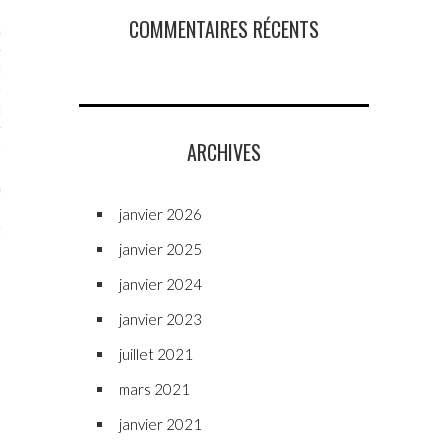
COMMENTAIRES RÉCENTS
STES # 2015
ENAIRES 2015
OGUE PARISARTISTES # 2015
ARCHIVES
ISTES# 2014
ON-DON
janvier 2026
TS
janvier 2025
janvier 2024
janvier 2023
juillet 2021
mars 2021
janvier 2021