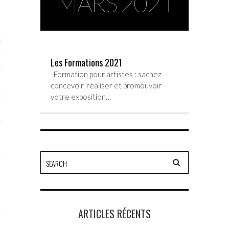
MARS 2021
STES 2019
RTENAIRES 2019
Les Formations 2021
2019
Formation pour artistes : sachez
concevoir, réaliser et promouvoir
ENAIRES 2019
votre exposition…
LOGUE PA2019
 MURS 2019
MATIONS 2019
 & Modalités
ARTICLES RÉCENTS
STES 2017