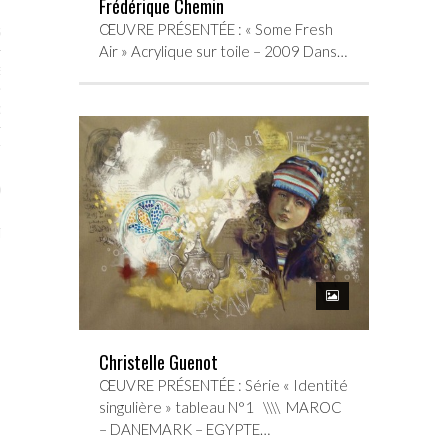
Frédérique Chemin
ŒUVRE PRÉSENTÉE : « Some Fresh
STES # 2015
Air » Acrylique sur toile – 2009 Dans…
ENAIRES 2015
OGUE PARISARTISTES # 2015
ISTES# 2014
ON-DON
TS
Christelle Guenot
ŒUVRE PRÉSENTÉE : Série « Identité
singulière » tableau N°1 \\\\ MAROC
– DANEMARK – EGYPTE…