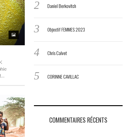
Daniel Berkovitch
Objectif FEMMES 2023
Chris Calvet
K
hie
t…
CORINNE CAVILLAC
COMMENTAIRES RÉCENTS