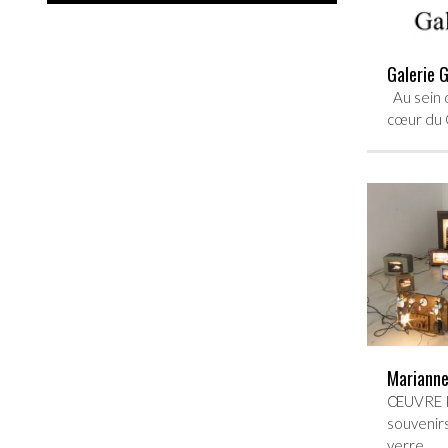
Galerie 
Au sein d
cœur du 
Marianne
ŒUVRE PR
souvenirs
verre…