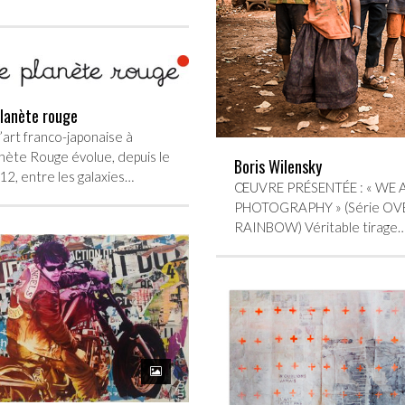
Planète rouge
’art franco-japonaise à
anète Rouge évolue, depuis le
Boris Wilensky
2, entre les galaxies…
ŒUVRE PRÉSENTÉE : « WE 
PHOTOGRAPHY » (Série OV
RAINBOW) Véritable tirage