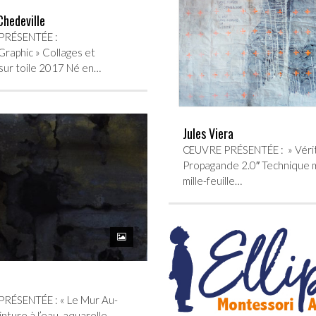
hedeville
RÉSENTÉE :
raphic » Collages et
 sur toile 2017 Né en…
Jules Viera
ŒUVRE PRÉSENTÉE : » Véri
Propagande 2.0″ Technique m
mille-feuille…
i
ÉSENTÉE : « Le Mur Au-
inture à l’eau, aquarelle,