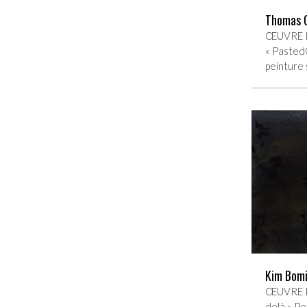
Thomas C
ŒUVRE P
« PastedG
peinture
Kim Bom
ŒUVRE PR
delà » Pe