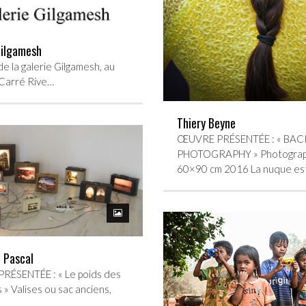
Gilgamesh
e la galerie Gilgamesh, au
Carré Rive…
Thiery Beyne
ŒUVRE PRÉSENTÉE : « BAC
PHOTOGRAPHY » Photograp
60×90 cm 2016 La nuque es
 Pascal
ÉSENTÉE : « Le poids des
 » Valises ou sac anciens,