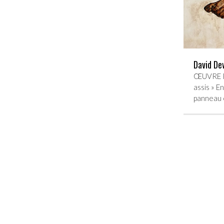
David De
ŒUVRE P
assis » E
panneau 