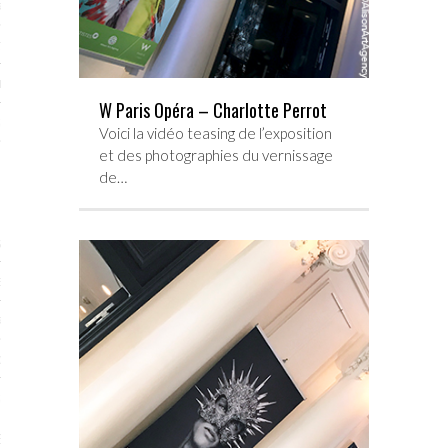
RTENAIRES 2017
7
IRES 2017
W Paris Opéra – Charlotte Perrot
 MURS 2017-2018
Voici la vidéo teasing de l’exposition
et des photographies du vernissage
ONS 2018
de…
STES 2016
ENAIRES 2016
RTENAIRES 2016
OGUE PARISARTISTES # 2016
 MURS 2016
5