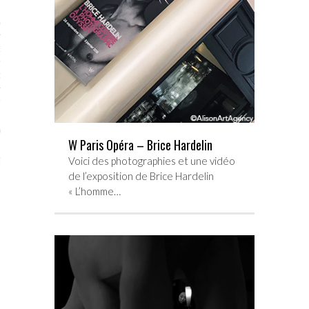
STES # 2015
ENAIRES 2015
OGUE PARISARTISTES # 2015
ISTES# 2014
ON-DON
W Paris Opéra – Brice Hardelin
TS
Voici des photographies et une vidéo
de l’exposition de Brice Hardelin
« L’homme…